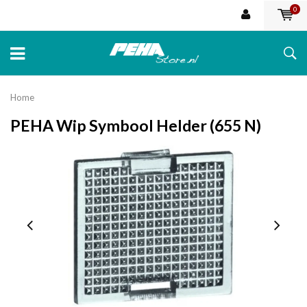
0
Home
PEHA Wip Symbool Helder (655 N)