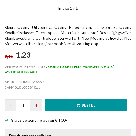
Image
1
/ 1
Kleur: Overig Uitvoering: Overig Halogeenvrij: Ja Gebruik: Overig
Kwaliteitsklasse: Thermoplast Materiaal: Kunststof Bevestigingswijze:
Klembevestiging Controlevenster/verlicht: Nee Met indicatieveld: Nee
Met verwisselbare lens/symbool: Nee Uitvoering opp
1,23
2,46
VERWACHTE LEVERTIJD
VOOR 21U BESTELD, MORGEN IN HUIS*
2
OP VOORRAAD
ARTIKELNUMMER
655 N
EAN
4010105584011
-
+
BESTEL
Gratis verzending boven € 100,-
Productomschrijving