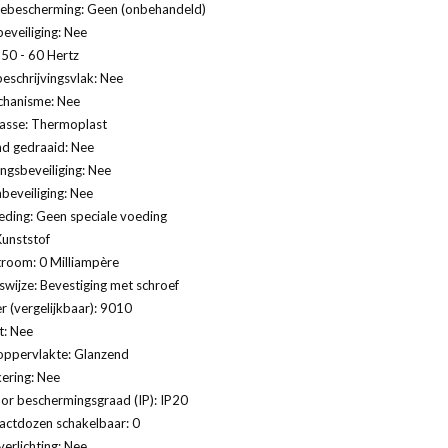
ebescherming: Geen (onbehandeld)
eveiliging: Nee
 50 - 60 Hertz
eschrijvingsvlak: Nee
hanisme: Nee
lasse: Thermoplast
nd gedraaid: Nee
gsbeveiliging: Nee
eveiliging: Nee
eding: Geen speciale voeding
Kunststof
troom: 0 Milliampère
swijze: Bevestiging met schroef
 (vergelijkbaar): 9010
t: Nee
oppervlakte: Glanzend
ering: Nee
or beschermingsgraad (IP): IP20
actdozen schakelbaar: 0
verlichting: Nee