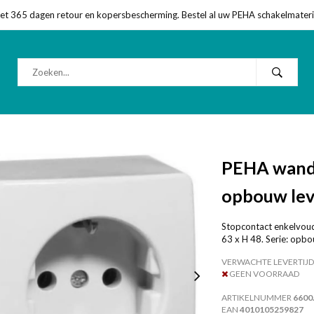
met 365 dagen retour en kopersbescherming. Bestel al uw PEHA schakelmateriaa
PEHA wand
opbouw lev
Stopcontact enkelvou
63 x H 48. Serie: opbo
VERWACHTE LEVERTIJD
GEEN VOORRAAD
ARTIKELNUMMER
6600
EAN
4010105259827