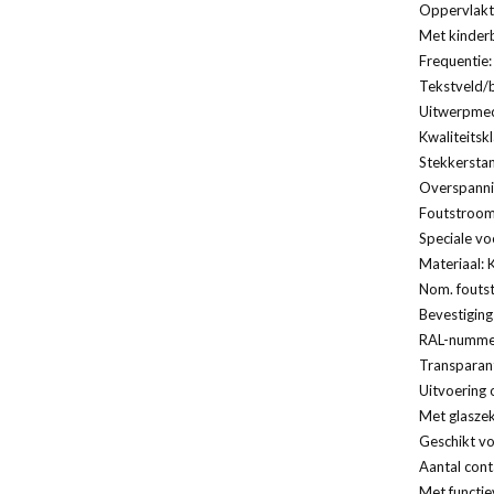
Oppervlakt
Met kinderb
Frequentie:
Tekstveld/b
Uitwerpmec
Kwaliteitsk
Stekkersta
Overspannin
Foutstroomb
Speciale vo
Materiaal: 
Nom. fouts
Bevestiging
RAL-nummer
Transparan
Uitvoering 
Met glaszek
Geschikt vo
Aantal cont
Met functie