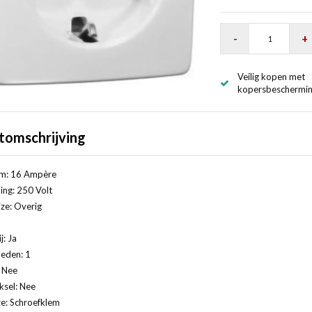
-
+
Veilig kopen met
kopersbeschermi
tomschrijving
m: 16 Ampère
ng: 250 Volt
ze: Overig
j: Ja
eden: 1
: Nee
ksel: Nee
ze: Schroefklem