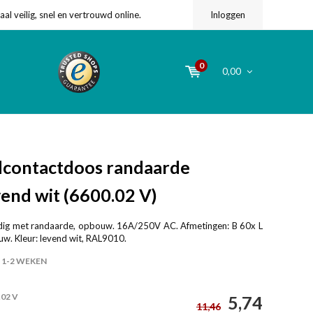
l veilig, snel en vertrouwd online.
Inloggen
0
0,00
contactdoos randaarde
end wit (6600.02 V)
dig met randaarde, opbouw. 16A/250V AC. Afmetingen: B 60x L
uw. Kleur: levend wit, RAL9010.
1-2 WEKEN
.02 V
5,74
11,46