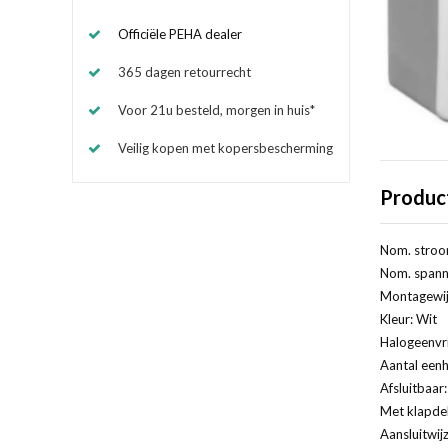
Officiële PEHA dealer
365 dagen retourrecht
Voor 21u besteld, morgen in huis*
Veilig kopen met kopersbescherming
Produc
Nom. stroo
Nom. spanni
Montagewij
Kleur: Wit
Halogeenvri
Aantal eenh
Afsluitbaar
Met klapde
Aansluitwij