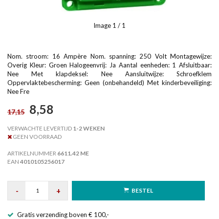
Image
1
/ 1
Nom. stroom: 16 Ampère Nom. spanning: 250 Volt Montagewijze:
Overig Kleur: Groen Halogeenvrij: Ja Aantal eenheden: 1 Afsluitbaar:
Nee Met klapdeksel: Nee Aansluitwijze: Schroefklem
Oppervlaktebescherming: Geen (onbehandeld) Met kinderbeveiliging:
Nee Fre
8,58
17,15
VERWACHTE LEVERTIJD
1-2 WEKEN
GEEN VOORRAAD
ARTIKELNUMMER
6611.42 ME
EAN
4010105256017
-
+
BESTEL
Gratis verzending boven € 100,-