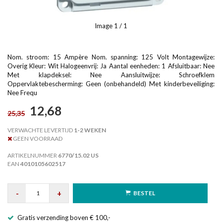
Image
1
/ 1
Nom. stroom: 15 Ampère Nom. spanning: 125 Volt Montagewijze:
Overig Kleur: Wit Halogeenvrij: Ja Aantal eenheden: 1 Afsluitbaar: Nee
Met klapdeksel: Nee Aansluitwijze: Schroefklem
Oppervlaktebescherming: Geen (onbehandeld) Met kinderbeveiliging:
Nee Frequ
12,68
25,35
VERWACHTE LEVERTIJD
1-2 WEKEN
GEEN VOORRAAD
ARTIKELNUMMER
6770/15.02 US
EAN
4010105602517
-
+
BESTEL
Gratis verzending boven € 100,-