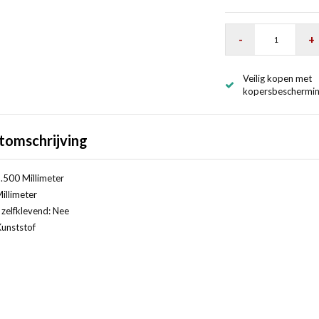
-
+
Veilig kopen met
kopersbeschermi
tomschrijving
.500 Millimeter
illimeter
 zelfklevend: Nee
Kunststof