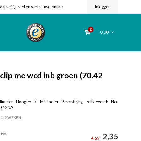
l veilig, snel en vertrouwd online.
Inloggen
0
0,00
clip me wcd inb groen (70.42
limeter Hoogte: 7 Millimeter Bevestiging zelfklevend: Nee
70.42NA
1-2 WEKEN
2 NA
2,35
4,69