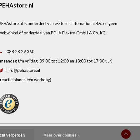
PEHAstore.nl
PEHAstore.nl is onderdeel van e-Stores International B.V. en geen
webwinkel of onderdeel van PEHA Elektro GmbH & Co. KG.
088 28 29 360
(maandag t/m vrijdag, 09:00 tot 12:00 en 13:00 tot 17:00 uur)
info@pehastore.nl
(reactie binnen één werkdag)
ed Shops
.
icht verbergen
Meer over cookies »