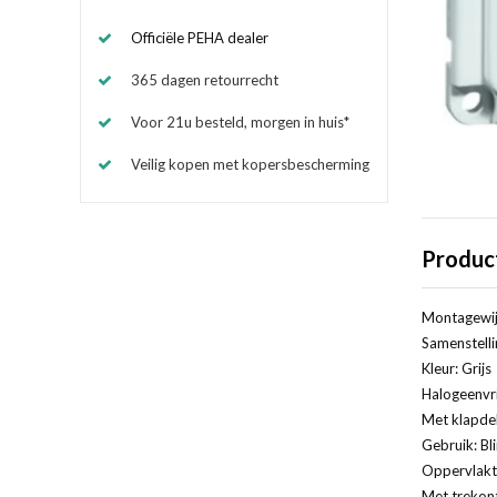
Officiële PEHA dealer
365 dagen retourrecht
Voor 21u besteld, morgen in huis*
Veilig kopen met kopersbescherming
Produc
Montagewij
Samenstelli
Kleur: Grijs
Halogeenvri
Met klapde
Gebruik: Bl
Oppervlakt
Met trekont