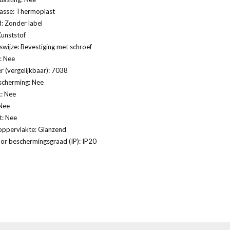
lasse: Thermoplast
: Zonder label
Kunststof
swijze: Bevestiging met schroef
: Nee
 (vergelijkbaar): 7038
scherming: Nee
: Nee
Nee
t: Nee
oppervlakte: Glanzend
or beschermingsgraad (IP): IP20