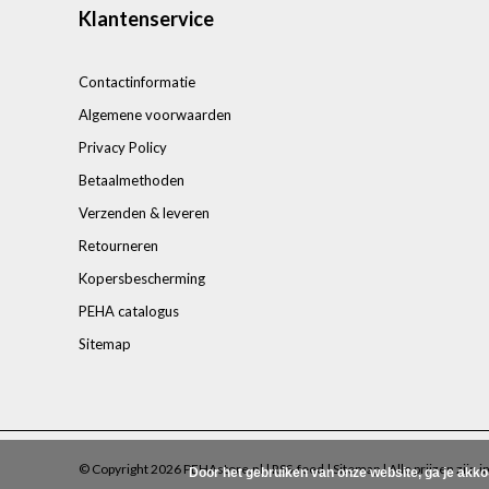
Klantenservice
Contactinformatie
Algemene voorwaarden
Privacy Policy
Betaalmethoden
Verzenden & leveren
Retourneren
Kopersbescherming
PEHA catalogus
Sitemap
© Copyright 2026 PEHAstore.nl |
RSS-feed
|
Sitemap
| Alle prijzen zijn 
Door het gebruiken van onze website, ga je akk