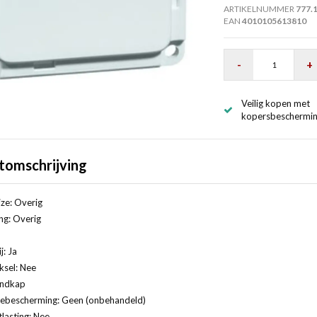
ARTIKELNUMMER
777.
EAN
4010105613810
-
+
Veilig kopen met
kopersbeschermi
tomschrijving
ze: Overig
ng: Overig
j: Ja
ksel: Nee
indkap
ebescherming: Geen (onbehandeld)
lasting: Nee