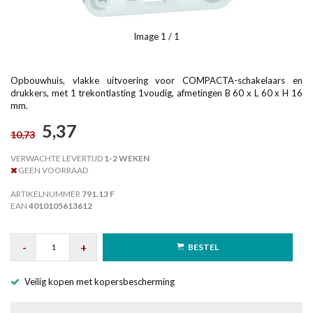
Image
1
/ 1
Opbouwhuis, vlakke uitvoering voor COMPACTA-schakelaars en
drukkers, met 1 trekontlasting 1voudig, afmetingen B 60 x L 60 x H 16
mm.
5,37
10,73
VERWACHTE LEVERTIJD
1-2 WEKEN
GEEN VOORRAAD
ARTIKELNUMMER
791.13 F
EAN
4010105613612
-
+
BESTEL
Veilig kopen met kopersbescherming