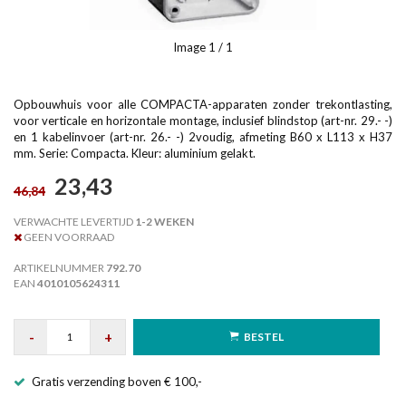
Image
1
/ 1
Opbouwhuis voor alle COMPACTA-apparaten zonder trekontlasting,
voor verticale en horizontale montage, inclusief blindstop (art-nr. 29.- -)
en 1 kabelinvoer (art-nr. 26.- -) 2voudig, afmeting B60 x L113 x H37
mm. Serie: Compacta. Kleur: aluminium gelakt.
23,43
46,84
VERWACHTE LEVERTIJD
1-2 WEKEN
GEEN VOORRAAD
ARTIKELNUMMER
792.70
EAN
4010105624311
-
+
BESTEL
Gratis verzending boven € 100,-