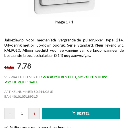
Image
1
/ 1
Jaloeziewip voor mechanisch vergrendelde pulsdrukker type 214.
Uitvoering met pijl up/down opdruk. Serie: Standard. Kleur: levend wit,
RAL9010. Alleen geschikt voor vervanging van de knop wanneer de
bestaande jaloezieschakelaar (214) nog aanwezig is.
7,78
15,55
VERWACHTE LEVERTIJD
VOOR 21U BESTELD, MORGEN IN HUIS*
21
OP VOORRAAD
ARTIKELNUMMER
80.244.02 JR
EAN
4010105189315
-
+
BESTEL
Veilig kopen met kopersbescherming