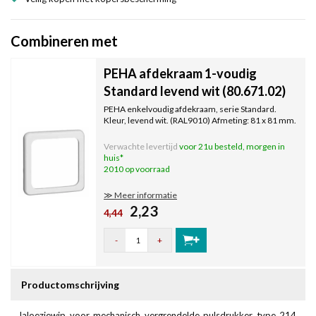
Combineren met
PEHA afdekraam 1-voudig
Standard levend wit (80.671.02)
PEHA enkelvoudig afdekraam, serie Standard.
Kleur, levend wit. (RAL9010) Afmeting: 81 x 81 mm.
Verwachte levertijd
voor 21u besteld, morgen in
huis*
2010 op voorraad
≫ Meer informatie
2,23
4,44
-
+
Productomschrijving
Jaloeziewip voor mechanisch vergrendelde pulsdrukker type 214.