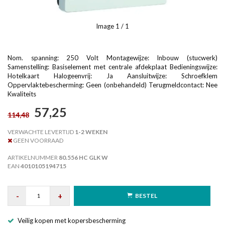
Image
1
/ 1
Nom. spanning: 250 Volt Montagewijze: Inbouw (stucwerk)
Samenstelling: Basiselement met centrale afdekplaat Bedieningswijze:
Hotelkaart Halogeenvrij: Ja Aansluitwijze: Schroefklem
Oppervlaktebescherming: Geen (onbehandeld) Terugmeldcontact: Nee
Kwaliteits
57,25
114,48
VERWACHTE LEVERTIJD
1-2 WEKEN
GEEN VOORRAAD
ARTIKELNUMMER
80.556 HC GLK W
EAN
4010105194715
-
+
BESTEL
Veilig kopen met kopersbescherming