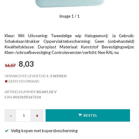
Image
1
/ 1
Kleur: Wit Uitvoering: Tweedelige wip Halogeenvrij: Ja Gebruik:
Schakelaar/drukker Oppervlaktebescherming: Geen (onbehandeld)
Kwaliteitsklasse: Duroplast Materiaal: Kunststof Bevestigingswijze:
Klem-/schroefbevestiging Controlevenster/verlicht: Nee RAL-nu
8,03
16,07
VERWACHTE LEVERTIJD
1-2 WEKEN
GEEN VOORRAAD
ARTIKELNUMMER
80.645.02 V
EAN
4010105167214
-
+
BESTEL
Veilig kopen met kopersbescherming