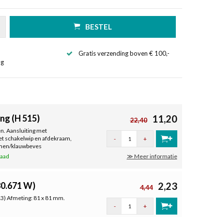
BESTEL
Gratis verzending boven € 100,-
ng
ng (H 515)
11,20
22,40
n. Aansluiting met
t schakelwip en afdekraam,
-
+
mmen/klauwbeves
raad
≫ Meer informatie
80.671 W)
2,23
4,44
3) Afmeting: 81 x 81 mm.
-
+