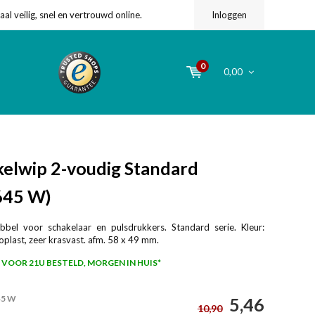
l veilig, snel en vertrouwd online.
Inloggen
0
0,00
elwip 2-voudig Standard
645 W)
bbel voor schakelaar en pulsdrukkers. Standard serie. Kleur:
plast, zeer krasvast. afm. 58 x 49 mm.
VOOR 21U BESTELD, MORGEN IN HUIS*
45 W
5,46
10,90