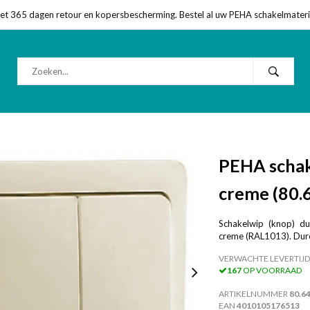
met 365 dagen retour en kopersbescherming. Bestel al uw PEHA schakelmateriaa
PEHA schak
creme (80.
Schakelwip (knop) du
creme (RAL1013). Duro
VERWACHTE LEVERTIJD
167
OP VOORRAAD
ARTIKELNUMMER
80.6
EAN
4010105176513