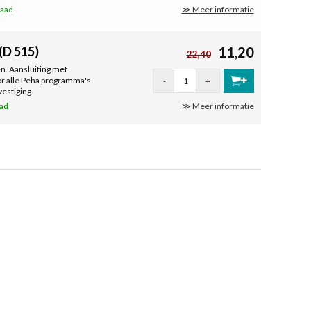
raad
≫ Meer informatie
(D 515)
11,20
22,40
n. Aansluiting met
r alle Peha programma's.
-
+
estiging.
aad
≫ Meer informatie