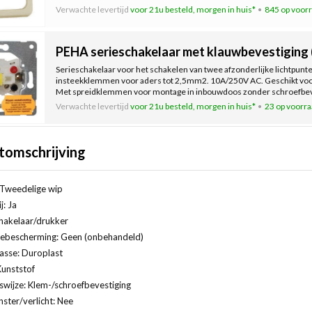
Verwachte levertijd
voor 21u besteld, morgen in huis*
845 op voor
PEHA serieschakelaar met klauwbevestiging 
Serieschakelaar voor het schakelen van twee afzonderlijke lichtpunte
insteekklemmen voor aders tot 2,5mm2. 10A/250V AC. Geschikt voo
Met spreidklemmen voor montage in inbouwdoos zonder schroefbev
Verwachte levertijd
voor 21u besteld, morgen in huis*
23 op voorr
tomschrijving
 Tweedelige wip
j: Ja
hakelaar/drukker
ebescherming: Geen (onbehandeld)
lasse: Duroplast
Kunststof
swijze: Klem-/schroefbevestiging
ster/verlicht: Nee