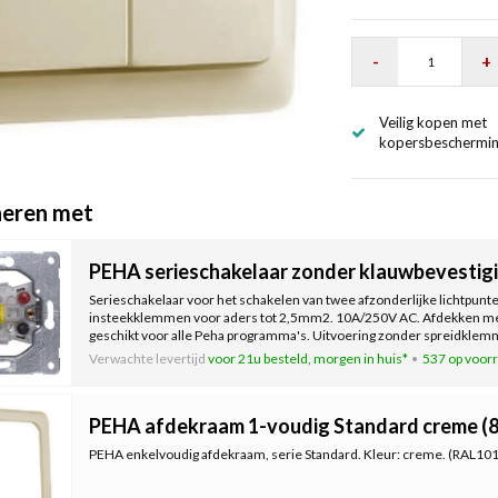
-
+
Veilig kopen met
kopersbeschermi
eren met
PEHA serieschakelaar zonder klauwbevestigi
Serieschakelaar voor het schakelen van twee afzonderlijke lichtpunte
insteekklemmen voor aders tot 2,5mm2. 10A/250V AC. Afdekken me
geschikt voor alle Peha programma's. Uitvoering zonder spreidkle
Verwachte levertijd
voor 21u besteld, morgen in huis*
537 op voor
PEHA afdekraam 1-voudig Standard creme (
PEHA enkelvoudig afdekraam, serie Standard. Kleur: creme. (RAL101