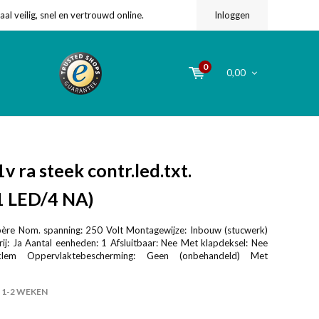
l veilig, snel en vertrouwd online.
Inloggen
0
0,00
 ra steek contr.led.txt.
1 LED/4 NA)
re Nom. spanning: 250 Volt Montagewijze: Inbouw (stucwerk)
rij: Ja Aantal eenheden: 1 Afsluitbaar: Nee Met klapdeksel: Nee
ekklem Oppervlaktebescherming: Geen (onbehandeld) Met
1-2 WEKEN