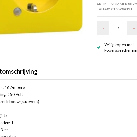
ARTIKELNUMMER
80.6
EAN
4010105784121
-
+
Veilig kopen met
kopersbeschermi
tomschrijving
m: 16 Ampère
ng: 250 Volt
ze: Inbouw (stucwerk)
j: Ja
eden: 1
: Nee
ksel: Nee