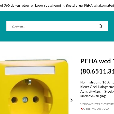
met 365 dagen retour en kopersbescherming. Bestel al uw PEHA schakelmateriaa
PEHA wcd 1v
(80.6511.3
Nom. stroom: 16 Ampè
Kleur: Geel Halogeenv
Aansluitwijze: Ste
kinderbeveiliging:
VERWACHTE LEVERTIJD
GEEN VOORRAAD