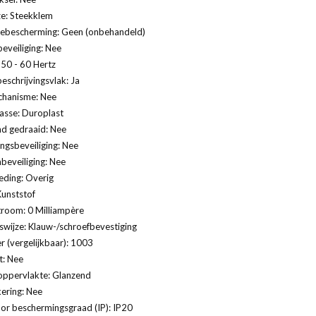
ze: Steekklem
ebescherming: Geen (onbehandeld)
eveiliging: Nee
 50 - 60 Hertz
eschrijvingsvlak: Ja
hanisme: Nee
lasse: Duroplast
nd gedraaid: Nee
gsbeveiliging: Nee
eveiliging: Nee
eding: Overig
Kunststof
troom: 0 Milliampère
swijze: Klauw-/schroefbevestiging
 (vergelijkbaar): 1003
t: Nee
oppervlakte: Glanzend
ering: Nee
or beschermingsgraad (IP): IP20