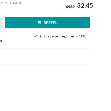
511.31 LED/4 NA
32,45
64,89
BESTEL
Gratis verzending boven € 100,-
ng