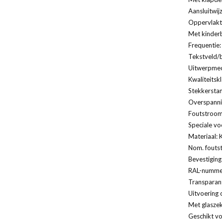
Aansluitwij
Oppervlakt
Met kinderb
Frequentie:
Tekstveld/b
Uitwerpmec
Kwaliteitsk
Stekkersta
Overspannin
Foutstroomb
Speciale vo
Materiaal: 
Nom. fouts
Bevestiging
RAL-nummer
Transparan
Uitvoering 
Met glaszek
Geschikt vo