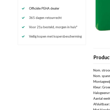
Officiële PEHA dealer
365 dagen retourrecht
Voor 21u besteld, morgen in huis*
Veilig kopen met kopersbescherming
Produc
Nom. stroo
Nom. spanni
Montagewij
Kleur: Groe
Halogeenvri
Aantal eenh
Afsluitbaar
Met klapde