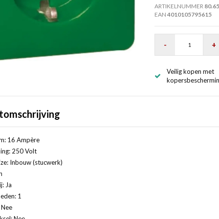
ARTIKELNUMMER
80.6
EAN
4010105795615
-
+
Veilig kopen met
kopersbeschermi
tomschrijving
m: 16 Ampère
ng: 250 Volt
ze: Inbouw (stucwerk)
n
j: Ja
eden: 1
: Nee
ksel: Nee