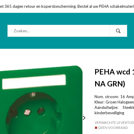
met 365 dagen retour en kopersbescherming. Bestel al uw PEHA schakelmateriaa
PEHA wcd 1
NA GRN)
Nom. stroom: 16 Ampè
Kleur: Groen Halogeenv
Aansluitwijze: Ste
kinderbeveiliging
VERWACHTE LEVERTIJD
GEEN VOORRAAD