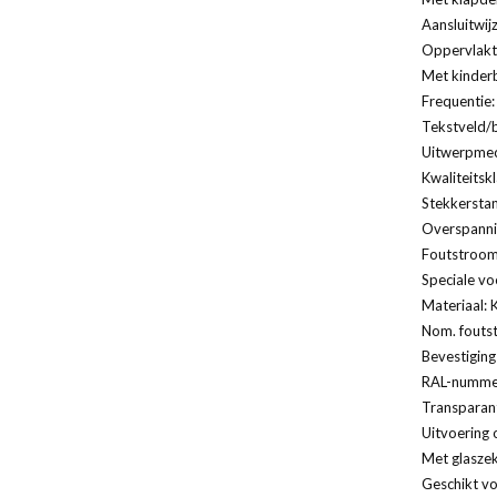
Aansluitwij
Oppervlakt
Met kinderb
Frequentie:
Tekstveld/b
Uitwerpmec
Kwaliteitsk
Stekkersta
Overspannin
Foutstroomb
Speciale vo
Materiaal: 
Nom. fouts
Bevestiging
RAL-nummer
Transparan
Uitvoering 
Met glaszek
Geschikt vo