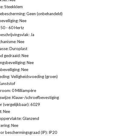
ze: Steekklem
ebescherming: Geen (onbehandeld)
eveiliging: Nee
 50 - 60 Hertz
eschrijvingsvlak: Ja
hanisme: Nee
lasse: Duroplast
nd gedraaid: Nee
gsbeveiliging: Nee
eveiliging: Nee
eding: Veiligheidsvoeding (groen)
Kunststof
troom: 0 Milliampère
swijze: Klauw-/schroefbevestiging
 (vergelijkbaar): 6029
t: Nee
oppervlakte: Glanzend
ering: Nee
or beschermingsgraad (IP): IP20