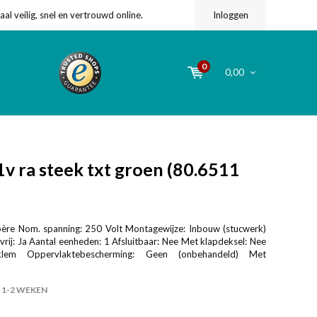
l veilig, snel en vertrouwd online.
Inloggen
0
0,00
v ra steek txt groen (80.6511
re Nom. spanning: 250 Volt Montagewijze: Inbouw (stucwerk)
rij: Ja Aantal eenheden: 1 Afsluitbaar: Nee Met klapdeksel: Nee
ekklem Oppervlaktebescherming: Geen (onbehandeld) Met
1-2 WEKEN