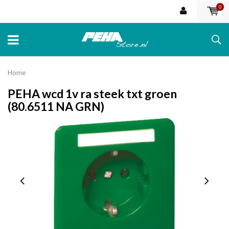
0
Home
PEHA wcd 1v ra steek txt groen
(80.6511 NA GRN)