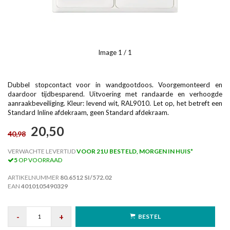
Image
1
/ 1
Dubbel stopcontact voor in wandgootdoos. Voorgemonteerd en
daardoor tijdbesparend. Uitvoering met randaarde en verhoogde
aanraakbeveiliging. Kleur: levend wit, RAL9010. Let op, het betreft een
Standard Inline afdekraam, geen Standard afdekraam.
20,50
40,98
VERWACHTE LEVERTIJD
VOOR 21U BESTELD, MORGEN IN HUIS*
5
OP VOORRAAD
ARTIKELNUMMER
80.6512 SI/572.02
EAN
4010105490329
-
+
BESTEL