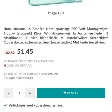
Image
1
/ 1
Nom. stroom: 16 Ampère Nom. spanning: 250 Volt Montagewijze:
Inbouw (stucwerk) Kleur: Wit Halogeenvrij: Ja Aantal eenheden: 1
Afsluitbaar: Ja Met klapdeksel: Ja Aansluitwijze: Schroefklem
Oppervlaktebescherming: Geen (onbehandeld) Met kinderbeveiliging:
51,45
102,89
VERWACHTE LEVERTIJD
1-2 WEKEN
GEEN VOORRAAD
ARTIKELNUMMER
80.6611.02 K WU VS
EAN
4010105355819
-
+
BESTEL
Veilig kopen met kopersbescherming