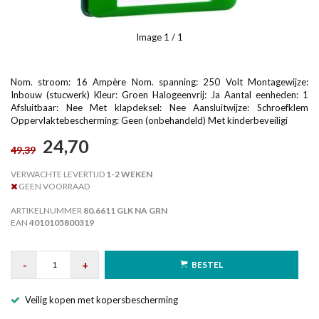
Image
1
/ 1
Nom. stroom: 16 Ampère Nom. spanning: 250 Volt Montagewijze:
Inbouw (stucwerk) Kleur: Groen Halogeenvrij: Ja Aantal eenheden: 1
Afsluitbaar: Nee Met klapdeksel: Nee Aansluitwijze: Schroefklem
Oppervlaktebescherming: Geen (onbehandeld) Met kinderbeveiligi
24,70
49,39
VERWACHTE LEVERTIJD
1-2 WEKEN
GEEN VOORRAAD
ARTIKELNUMMER
80.6611 GLK NA GRN
EAN
4010105800319
-
+
BESTEL
Veilig kopen met kopersbescherming