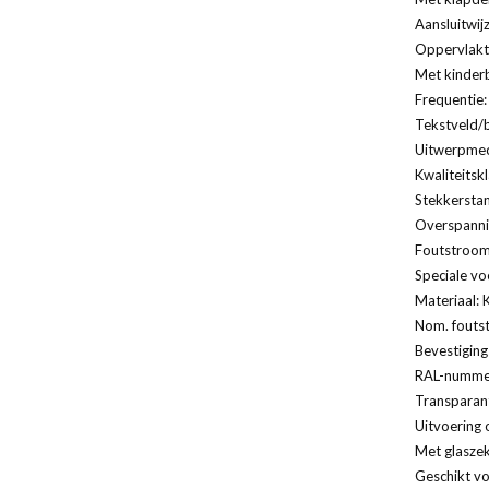
Aansluitwij
Oppervlakt
Met kinderb
Frequentie:
Tekstveld/b
Uitwerpmec
Kwaliteitsk
Stekkersta
Overspannin
Foutstroomb
Speciale vo
Materiaal: 
Nom. fouts
Bevestiging
RAL-nummer
Transparan
Uitvoering 
Met glaszek
Geschikt vo