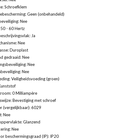
ze: Schroefklem
ebescherming: Geen (onbehandeld)
eveiliging: Nee
 50 - 60 Hertz
eschrijvingsvlak: Ja
hanisme: Nee
lasse: Duroplast
nd gedraaid: Nee
gsbeveiliging: Nee
eveiliging: Nee
eding: Veiligheidsvoeding (groen)
Kunststof
troom: 0 Milliampère
swijze: Bevestiging met schroef
 (vergelijkbaar): 6029
t: Nee
oppervlakte: Glanzend
ering: Nee
or beschermingsgraad (IP): IP20