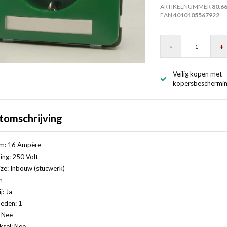
ARTIKELNUMMER
80.6
EAN
4010105567922
-
+
Veilig kopen met
kopersbeschermi
tomschrijving
m: 16 Ampère
ng: 250 Volt
ze: Inbouw (stucwerk)
n
j: Ja
eden: 1
: Nee
ksel: Nee