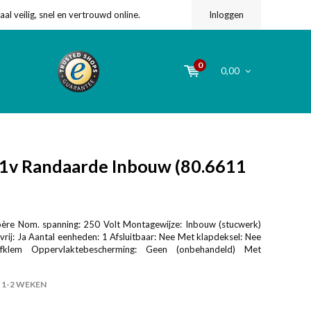
l veilig, snel en vertrouwd online.
Inloggen
0
0,00
v Randaarde Inbouw (80.6611
re Nom. spanning: 250 Volt Montagewijze: Inbouw (stucwerk)
rij: Ja Aantal eenheden: 1 Afsluitbaar: Nee Met klapdeksel: Nee
roefklem Oppervlaktebescherming: Geen (onbehandeld) Met
1-2 WEKEN