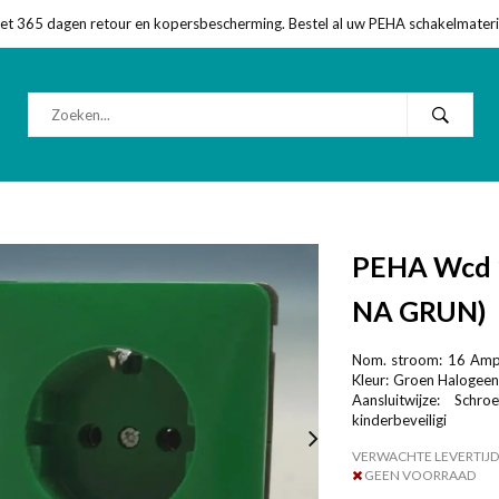
met 365 dagen retour en kopersbescherming. Bestel al uw PEHA schakelmateriaa
PEHA Wcd 1
NA GRUN)
Nom. stroom: 16 Ampè
Kleur: Groen Halogeenv
Aansluitwijze: Sch
kinderbeveiligi
VERWACHTE LEVERTIJD
GEEN VOORRAAD