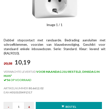
Image
1
/ 1
Dubbel stopcontact met randaarde. Bedrading aansluiten met
schroefklemmen, voorzien van klauwbevestiging. Geschikt voor
standaard enkele inbouwdozen. Serie: Standard. Kleur: levend wit
(RAL9010).
10,19
20,38
VERWACHTE LEVERTIJD
VOOR MAANDAG 21U BESTELD, DINSDAG IN
HUIS*
56
OP VOORRAAD
ARTIKELNUMMER
80.6612.02
EAN
4010105491517
-
+
BESTEL