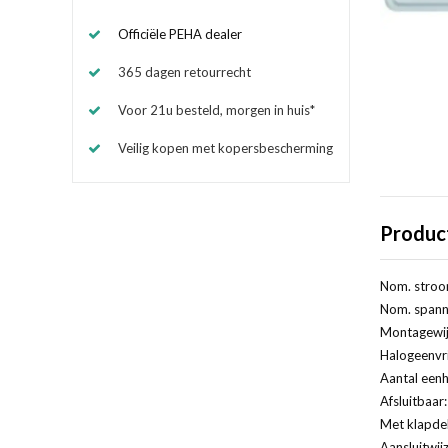
Officiële PEHA dealer
365 dagen retourrecht
Voor 21u besteld, morgen in huis*
Veilig kopen met kopersbescherming
Produc
Nom. stroo
Nom. spanni
Montagewij
Halogeenvri
Aantal eenh
Afsluitbaar
Met klapde
Aansluitwij