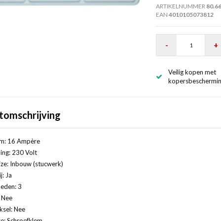
ARTIKELNUMMER
80.6
EAN
4010105073812
-
+
Veilig kopen met
kopersbeschermi
tomschrijving
m: 16 Ampère
ng: 230 Volt
ze: Inbouw (stucwerk)
j: Ja
eden: 3
: Nee
ksel: Nee
ze: Schroefklem