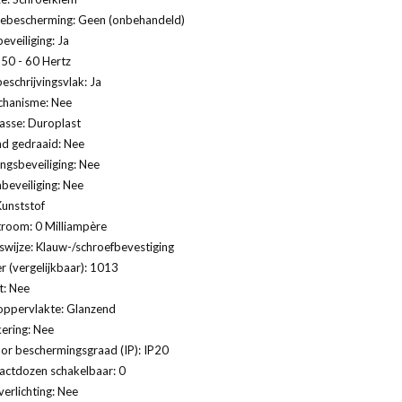
ebescherming: Geen (onbehandeld)
eveiliging: Ja
 50 - 60 Hertz
eschrijvingsvlak: Ja
hanisme: Nee
lasse: Duroplast
nd gedraaid: Nee
gsbeveiliging: Nee
eveiliging: Nee
Kunststof
troom: 0 Milliampère
swijze: Klauw-/schroefbevestiging
 (vergelijkbaar): 1013
t: Nee
oppervlakte: Glanzend
ering: Nee
or beschermingsgraad (IP): IP20
actdozen schakelbaar: 0
verlichting: Nee