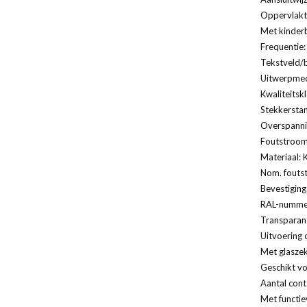
Oppervlakt
Met kinderb
Frequentie:
Tekstveld/b
Uitwerpmec
Kwaliteitsk
Stekkersta
Overspannin
Foutstroomb
Materiaal: 
Nom. fouts
Bevestiging
RAL-nummer
Transparan
Uitvoering 
Met glaszek
Geschikt vo
Aantal cont
Met functie