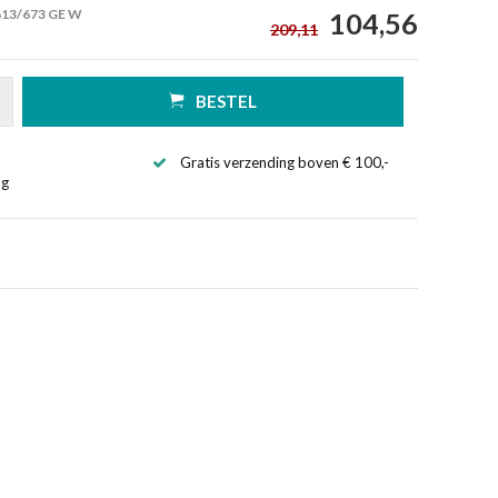
613/673 GE W
104,56
209,11
BESTEL
Gratis verzending boven € 100,-
ng