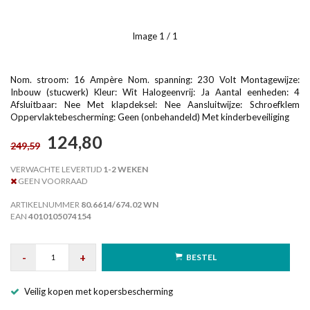
Image
1
/ 1
Nom. stroom: 16 Ampère Nom. spanning: 230 Volt Montagewijze:
Inbouw (stucwerk) Kleur: Wit Halogeenvrij: Ja Aantal eenheden: 4
Afsluitbaar: Nee Met klapdeksel: Nee Aansluitwijze: Schroefklem
Oppervlaktebescherming: Geen (onbehandeld) Met kinderbeveiliging
124,80
249,59
VERWACHTE LEVERTIJD
1-2 WEKEN
GEEN VOORRAAD
ARTIKELNUMMER
80.6614/674.02 WN
EAN
4010105074154
-
+
BESTEL
Veilig kopen met kopersbescherming