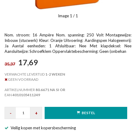
Image
1
/ 1
Nom. stroom: 16 Ampère Nom. spanning: 250 Volt Montagewijze:
Inbouw (stucwerk) Kleur: Oranje Uitvoering: Aardingspen Halogeenvrij:
Ja Aantal eenheden: 1 Afsluitbaar: Nee Met klapdeksel: Nee
Aansluitwijze: Schroefklem Oppervlaktebescherming: Geen (onbehan
17,69
35,37
VERWACHTE LEVERTIJD
1-2 WEKEN
GEEN VOORRAAD
ARTIKELNUMMER
80.6671 NA SI OR
EAN
4010105411249
-
+
BESTEL
Veilig kopen met kopersbescherming