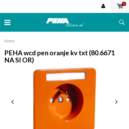
0
Home
PEHA wcd pen oranje kv txt (80.6671
NA SI OR)