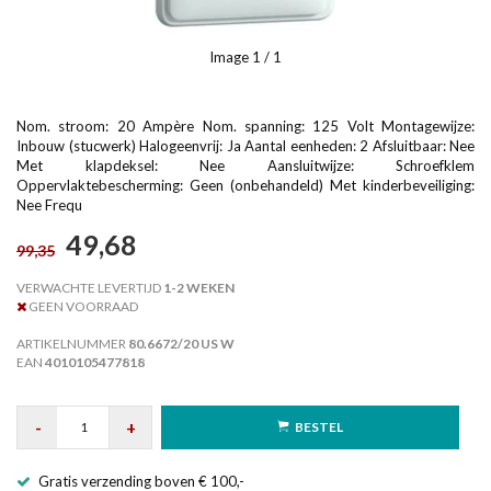
Image
1
/ 1
Nom. stroom: 20 Ampère Nom. spanning: 125 Volt Montagewijze:
Inbouw (stucwerk) Halogeenvrij: Ja Aantal eenheden: 2 Afsluitbaar: Nee
Met klapdeksel: Nee Aansluitwijze: Schroefklem
Oppervlaktebescherming: Geen (onbehandeld) Met kinderbeveiliging:
Nee Frequ
49,68
99,35
VERWACHTE LEVERTIJD
1-2 WEKEN
GEEN VOORRAAD
ARTIKELNUMMER
80.6672/20 US W
EAN
4010105477818
-
+
BESTEL
Gratis verzending boven € 100,-