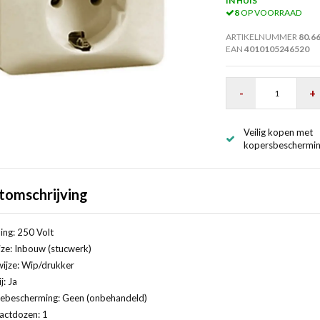
IN HUIS*
8
OP VOORRAAD
ARTIKELNUMMER
80.6
EAN
4010105246520
-
+
Veilig kopen met
kopersbeschermi
tomschrijving
ng: 250 Volt
ze: Inbouw (stucwerk)
ijze: Wip/drukker
j: Ja
ebescherming: Geen (onbehandeld)
actdozen: 1