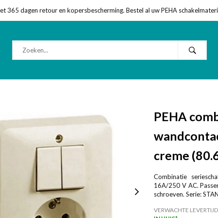
met 365 dagen retour en kopersbescherming. Bestel al uw PEHA schakelmateriaa
PEHA combi
wandcontac
creme (80.
Combinatie seriesch
16A/250 V AC. Passen
schroeven. Serie: ST
VERWACHTE LEVERTIJD