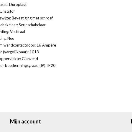
lasse: Duroplast
Kunststof
swijze: Bevestiging met schroef
schakelaar: Serieschakelaar
ting: Verticaal
ting: Nee
m wandcontactdoos: 16 Ampère
 (vergelijkbaar): 1013
oppervlakte: Glanzend
or beschermingsgraad (IP): IP20
Mijn account