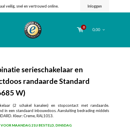
l veilig, snel en vertrouwd online.
Inloggen
0
0,00
natie serieschakelaar en
tdoos randaarde Standard
6685 W)
akelaar (2 schakel kanalen) en stopcontact met randaarde.
d in een standaard inbouwdoos. Aansluiting bedrading middels
ANDARD. Kleur: Creme, RAL1013.
VOOR MAANDAG 21U BESTELD, DINSDAG