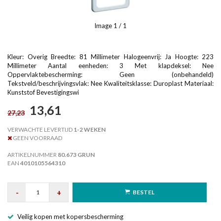
Image
1
/ 1
Kleur: Overig Breedte: 81 Millimeter Halogeenvrij: Ja Hoogte: 223
Millimeter Aantal eenheden: 3 Met klapdeksel: Nee
Oppervlaktebescherming: Geen (onbehandeld)
Tekstveld/beschrijvingsvlak: Nee Kwaliteitsklasse: Duroplast Materiaal:
Kunststof Bevestigingswi
13,61
27,23
VERWACHTE LEVERTIJD
1-2 WEKEN
GEEN VOORRAAD
ARTIKELNUMMER
80.673 GRUN
EAN
4010105564310
-
+
BESTEL
Veilig kopen met kopersbescherming