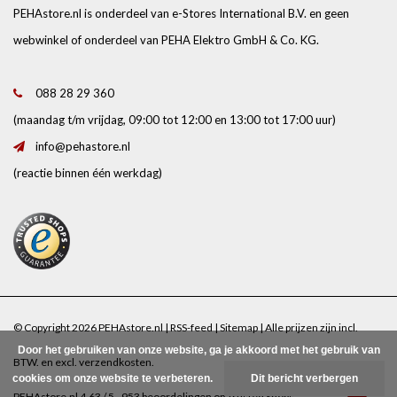
PEHAstore.nl is onderdeel van e-Stores International B.V. en geen
webwinkel of onderdeel van PEHA Elektro GmbH & Co. KG.
088 28 29 360
(maandag t/m vrijdag, 09:00 tot 12:00 en 13:00 tot 17:00 uur)
info@pehastore.nl
(reactie binnen één werkdag)
© Copyright 2026 PEHAstore.nl |
RSS-feed
|
Sitemap
| Alle prijzen zijn incl.
Door het gebruiken van onze website, ga je akkoord met het gebruik van
BTW. en excl.
verzendkosten
.
cookies om onze website te verbeteren.
Dit bericht verbergen
PEHAstore.nl
4.63
/
5
-
953
beoordelingen op
Trusted Shops
.