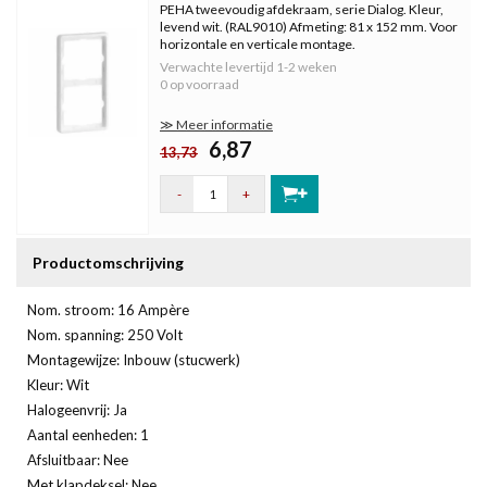
PEHA tweevoudig afdekraam, serie Dialog. Kleur,
levend wit. (RAL9010) Afmeting: 81 x 152 mm. Voor
horizontale en verticale montage.
Verwachte levertijd
1-2 weken
0 op voorraad
≫ Meer informatie
6,87
13,73
-
+
Productomschrijving
Nom. stroom: 16 Ampère
Nom. spanning: 250 Volt
Montagewijze: Inbouw (stucwerk)
Kleur: Wit
Halogeenvrij: Ja
Aantal eenheden: 1
Afsluitbaar: Nee
Met klapdeksel: Nee