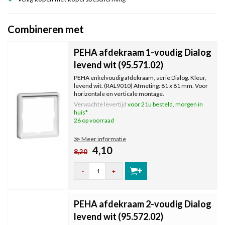
Combineren met
PEHA afdekraam 1-voudig Dialog
levend wit (95.571.02)
PEHA enkelvoudig afdekraam, serie Dialog. Kleur,
levend wit. (RAL9010) Afmeting: 81 x 81 mm. Voor
horizontale en verticale montage.
Verwachte levertijd
voor 21u besteld, morgen in
huis*
26 op voorraad
≫ Meer informatie
4,10
8,20
-
+
PEHA afdekraam 2-voudig Dialog
levend wit (95.572.02)