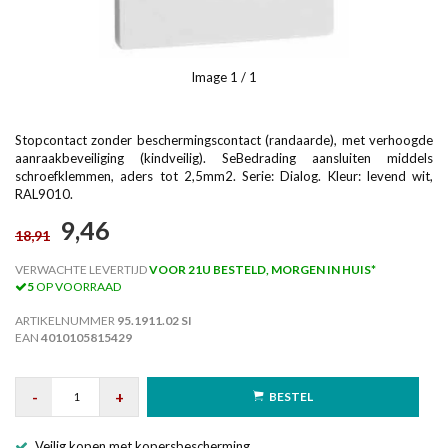
Image
1
/ 1
Stopcontact zonder beschermingscontact (randaarde), met verhoogde
aanraakbeveiliging (kindveilig). SeBedrading aansluiten middels
schroefklemmen, aders tot 2,5mm2. Serie: Dialog. Kleur: levend wit,
RAL9010.
9,46
18,91
VERWACHTE LEVERTIJD
VOOR 21U BESTELD, MORGEN IN HUIS*
5
OP VOORRAAD
ARTIKELNUMMER
95.1911.02 SI
EAN
4010105815429
-
+
BESTEL
Veilig kopen met kopersbescherming