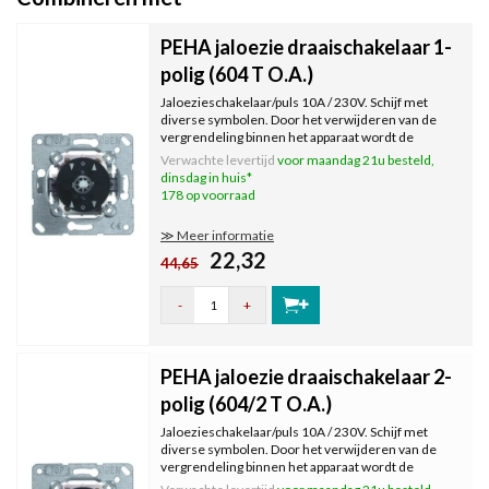
PEHA jaloezie draaischakelaar 1-
polig (604 T O.A.)
Jaloezieschakelaar/puls 10A / 230V. Schijf met
diverse symbolen. Door het verwijderen van de
vergrendeling binnen het apparaat wordt de
impulsgever gewijzigd in een schakelaar. Uitbreiden
Verwachte levertijd
voor maandag 21u besteld,
met afdekraam en knop uit een gewenste serie.
dinsdag in huis*
178 op voorraad
≫ Meer informatie
22,32
44,65
-
+
PEHA jaloezie draaischakelaar 2-
polig (604/2 T O.A.)
Jaloezieschakelaar/puls 10A / 230V. Schijf met
diverse symbolen. Door het verwijderen van de
vergrendeling binnen het apparaat wordt de
impulsgever gewijzigd in een schakelaar. Uitbreiden