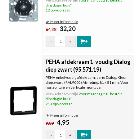
Verwachte levertijd
voor maandag 21u besteld,
met afdekraam en knop.
dinsdag in huis*
12 op voorraad
≫ Meer informatie
32,20
64,38
-
+
PEHA afdekraam 1-voudig Dialog
diep zwart (95.571.19)
PEHA enkelvoudig afdekraam, serie Dialog. Kleur,
diep zwart. (RAL9005) Afmeting: 81 x 81 mm. Voor
horizontale en verticale montage.
Verwachte levertijd
voor maandag 21u besteld,
dinsdag in huis*
213 op voorraad
≫ Meer informatie
4,95
9,89
-
+