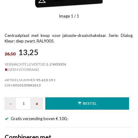
Image
1
/ 1
Centraalplaat met knop voor jaloezie-draaischakelaar. Serie: Dialog.
Kleur: diep zwart, RAL9005.
13,25
26,50
VERWACHTE LEVERTIJD
1-2 WEKEN
GEEN VOORRAAD
ARTIKELNUMMER
95.610.19 J
EAN
4010105843613
-
+
BESTEL
Gratis verzending boven € 100,-
Combineren met