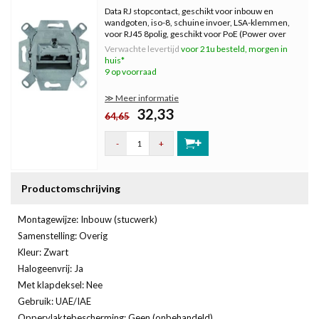
Data RJ stopcontact, geschikt voor inbouw en
wandgoten, iso-8, schuine invoer, LSA-klemmen,
voor RJ45 8polig, geschikt voor PoE (Power over
Ethernet), Cat 6a, klasse Ea, 500 MHz.
Verwachte levertijd
voor 21u besteld, morgen in
huis*
9 op voorraad
≫ Meer informatie
32,33
64,65
-
+
Productomschrijving
Montagewijze: Inbouw (stucwerk)
Samenstelling: Overig
Kleur: Zwart
Halogeenvrij: Ja
Met klapdeksel: Nee
Gebruik: UAE/IAE
Oppervlaktebescherming: Geen (onbehandeld)