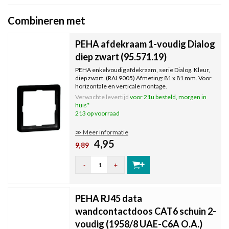
Combineren met
PEHA afdekraam 1-voudig Dialog
diep zwart (95.571.19)
PEHA enkelvoudig afdekraam, serie Dialog. Kleur,
diep zwart. (RAL9005) Afmeting: 81 x 81 mm. Voor
horizontale en verticale montage.
Verwachte levertijd
voor 21u besteld, morgen in
huis*
213 op voorraad
≫ Meer informatie
4,95
9,89
-
+
PEHA RJ45 data
wandcontactdoos CAT6 schuin 2-
voudig (1958/8 UAE-C6A O.A.)