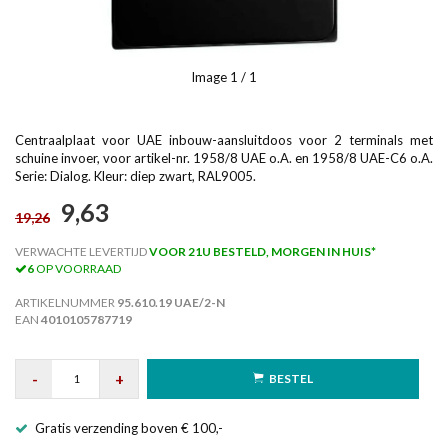
Image
1
/ 1
Centraalplaat voor UAE inbouw-aansluitdoos voor 2 terminals met
schuine invoer, voor artikel-nr. 1958/8 UAE o.A. en 1958/8 UAE-C6 o.A.
Serie: Dialog. Kleur: diep zwart, RAL9005.
9,63
19,26
VERWACHTE LEVERTIJD
VOOR 21U BESTELD, MORGEN IN HUIS*
6
OP VOORRAAD
ARTIKELNUMMER
95.610.19 UAE/2-N
EAN
4010105787719
-
+
BESTEL
Gratis verzending boven € 100,-