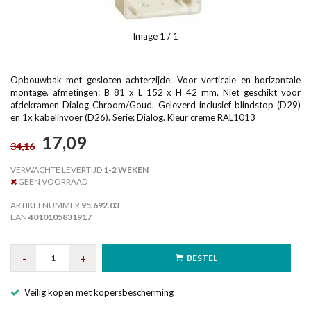
Image
1
/ 1
Opbouwbak met gesloten achterzijde. Voor verticale en horizontale
montage. afmetingen: B 81 x L 152 x H 42 mm. Niet geschikt voor
afdekramen Dialog Chroom/Goud. Geleverd inclusief blindstop (D29)
en 1x kabelinvoer (D26). Serie: Dialog. Kleur creme RAL1013
17,09
34,16
VERWACHTE LEVERTIJD
1-2 WEKEN
GEEN VOORRAAD
ARTIKELNUMMER
95.692.03
EAN
4010105831917
-
+
BESTEL
Veilig kopen met kopersbescherming