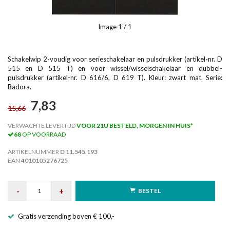
Image
1
/ 1
Schakelwip 2-voudig voor serieschakelaar en pulsdrukker (artikel-nr. D
515 en D 515 T) en voor wissel/wisselschakelaar en dubbel-
pulsdrukker (artikel-nr. D 616/6, D 619 T). Kleur: zwart mat. Serie:
Badora.
7,83
15,66
VERWACHTE LEVERTIJD
VOOR 21U BESTELD, MORGEN IN HUIS*
68
OP VOORRAAD
ARTIKELNUMMER
D 11.545.193
EAN
4010105276725
-
+
BESTEL
Gratis verzending boven € 100,-