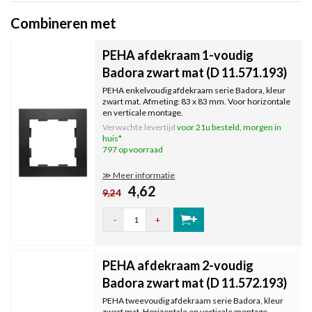
Combineren met
PEHA afdekraam 1-voudig
Badora zwart mat (D 11.571.193)
PEHA enkelvoudig afdekraam serie Badora, kleur
zwart mat. Afmeting: 83 x 83 mm. Voor horizontale
en verticale montage.
Verwachte levertijd
voor 21u besteld, morgen in
huis*
797 op voorraad
≫ Meer informatie
4,62
9,24
-
+
PEHA afdekraam 2-voudig
Badora zwart mat (D 11.572.193)
PEHA tweevoudig afdekraam serie Badora, kleur
zwart mat. Horizontale en verticale montage