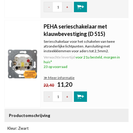
-
+
PEHA serieschakelaar met
klauwbevestiging (D 515)
Serieschakelaar voor het schakelen van twee
afzonderlijke lichtpunten. Aansluiting met
insteekklemmen voor aders tot 2,5mm2.
10A/250V AC. Geschikt voor alle Peha
Verwachte levertijd
voor 21u besteld, morgen in
programma's. Met spreidklemmen voor montage in
huis*
inbouwdoos zonder schroefbevestiging.
23 op voorraad
≫ Meer informatie
11,20
22,40
-
+
Productomschrijving
Kleur: Zwart