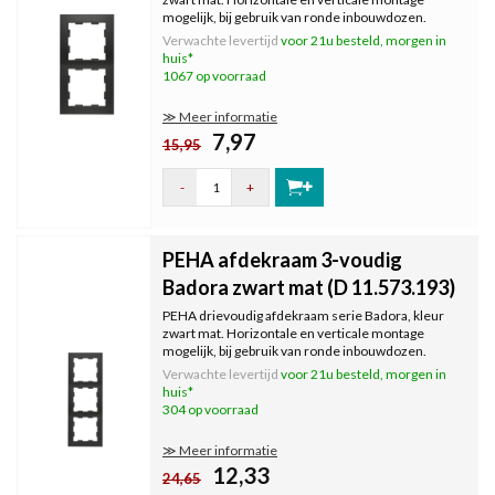
mogelijk, bij gebruik van ronde inbouwdozen.
Afmeting: 83 x 154 mm.
Verwachte levertijd
voor 21u besteld, morgen in
huis*
1067 op voorraad
≫ Meer informatie
7,97
15,95
-
+
PEHA afdekraam 3-voudig
Badora zwart mat (D 11.573.193)
PEHA drievoudig afdekraam serie Badora, kleur
zwart mat. Horizontale en verticale montage
mogelijk, bij gebruik van ronde inbouwdozen.
Afmeting: 83 x 225 mm.
Verwachte levertijd
voor 21u besteld, morgen in
huis*
304 op voorraad
≫ Meer informatie
12,33
24,65