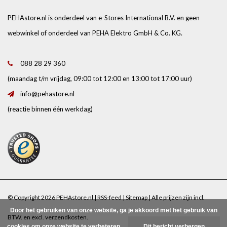
PEHAstore.nl is onderdeel van e-Stores International B.V. en geen
webwinkel of onderdeel van PEHA Elektro GmbH & Co. KG.
088 28 29 360
(maandag t/m vrijdag, 09:00 tot 12:00 en 13:00 tot 17:00 uur)
info@pehastore.nl
(reactie binnen één werkdag)
© Copyright 2026 PEHAstore.nl |
RSS-feed
|
Sitemap
| Alle prijzen zijn incl.
Door het gebruiken van onze website, ga je akkoord met het gebruik van
BTW. en excl.
verzendkosten
.
cookies om onze website te verbeteren.
Dit bericht verbergen