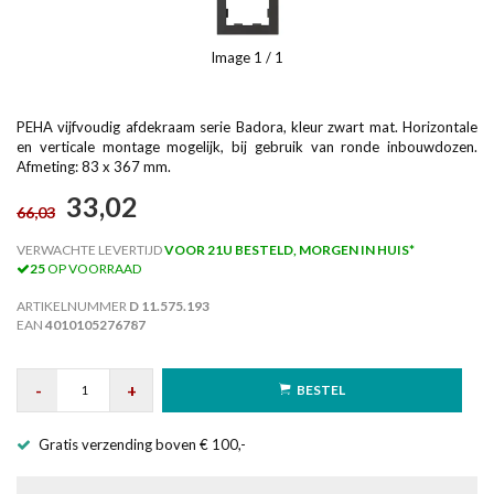
Image
1
/ 1
PEHA vijfvoudig afdekraam serie Badora, kleur zwart mat. Horizontale
en verticale montage mogelijk, bij gebruik van ronde inbouwdozen.
Afmeting: 83 x 367 mm.
33,02
66,03
VERWACHTE LEVERTIJD
VOOR 21U BESTELD, MORGEN IN HUIS*
25
OP VOORRAAD
ARTIKELNUMMER
D 11.575.193
EAN
4010105276787
-
+
BESTEL
Gratis verzending boven € 100,-