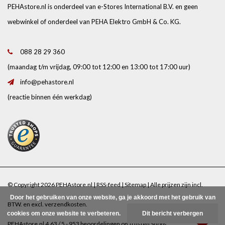
PEHAstore.nl is onderdeel van e-Stores International B.V. en geen
webwinkel of onderdeel van PEHA Elektro GmbH & Co. KG.
088 28 29 360
(maandag t/m vrijdag, 09:00 tot 12:00 en 13:00 tot 17:00 uur)
info@pehastore.nl
(reactie binnen één werkdag)
© Copyright 2026 PEHAstore.nl |
RSS-feed
|
Sitemap
| Alle prijzen zijn incl.
Door het gebruiken van onze website, ga je akkoord met het gebruik van
BTW. en excl.
verzendkosten
.
cookies om onze website te verbeteren.
Dit bericht verbergen
PEHAstore.nl
4.63
/
5
-
953
beoordelingen op
Trusted Shops
.