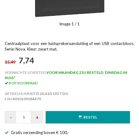
Image
1
/ 1
Centraalplaat voor een luidsprekeraansluiting of een USB contactdoos.
Serie: Nova. Kleur: zwart mat.
7,74
15,49
VERWACHTE LEVERTIJD
VOOR MAANDAG 21U BESTELD, DINSDAG IN
HUIS*
3
OP VOORRAAD
ARTIKELNUMMER
D 20.610.193 TDO
EAN
4010105034479
-
+
BESTEL
Gratis verzending boven € 100,-