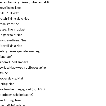
ebescherming: Geen (onbehandeld)
eveiliging: Nee
 50 - 60 Hertz
eschrijvingsvlak: Nee
hanisme: Nee
lasse: Thermoplast
nd gedraaid: Nee
gsbeveiliging: Nee
eveiliging: Nee
eding: Geen speciale voeding
Kunststof
troom: 0 Milliampère
swijze: Klauw-/schroefbevestiging
t: Nee
oppervlakte: Mat
ering: Nee
or beschermingsgraad (IP): IP20
actdozen schakelbaar: 0
verlichting: Nee
tieverlichting: Nee