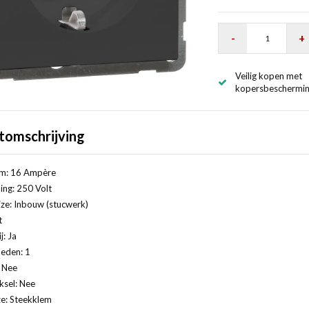
-
+
Veilig kopen met
kopersbeschermi
tomschrijving
m: 16 Ampère
ng: 250 Volt
ze: Inbouw (stucwerk)
t
j: Ja
eden: 1
: Nee
ksel: Nee
ze: Steekklem