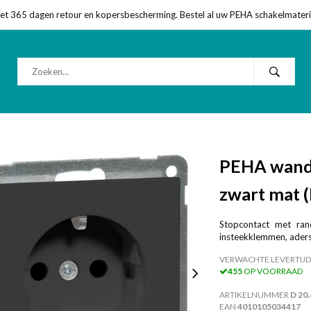
met 365 dagen retour en kopersbescherming. Bestel al uw PEHA schakelmateriaa
PEHA wand
zwart mat 
Stopcontact met ran
insteekklemmen, aders 
VERWACHTE LEVERTIJD
455
OP VOORRAAD
ARTIKELNUMMER
D 20
EAN
4010105034417