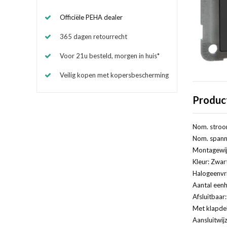
Officiële PEHA dealer
365 dagen retourrecht
Voor 21u besteld, morgen in huis*
Veilig kopen met kopersbescherming
Produc
Nom. stroo
Nom. spanni
Montagewij
Kleur: Zwar
Halogeenvri
Aantal eenh
Afsluitbaar
Met klapde
Aansluitwij