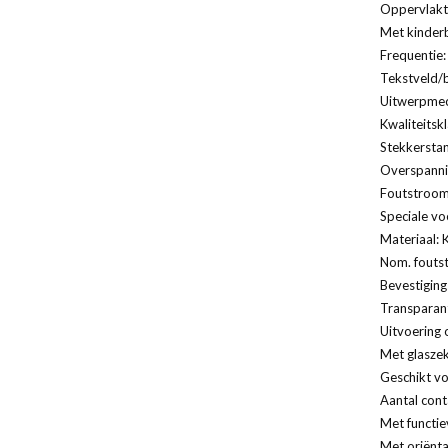
Oppervlakt
Met kinderb
Frequentie:
Tekstveld/b
Uitwerpmec
Kwaliteitsk
Stekkersta
Overspannin
Foutstroomb
Speciale vo
Materiaal: 
Nom. fouts
Bevestiging
Transparan
Uitvoering 
Met glaszek
Geschikt vo
Aantal cont
Met functie
Met oriënta