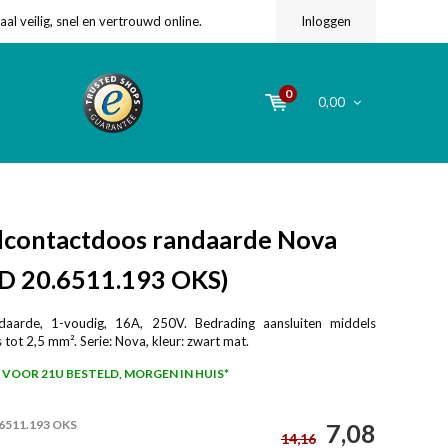
l veilig, snel en vertrouwd online.
Inloggen
0
0,00
contactdoos randaarde Nova
(D 20.6511.193 OKS)
daarde, 1-voudig, 16A, 250V. Bedrading aansluiten middels
tot 2,5 mm². Serie: Nova, kleur: zwart mat.
VOOR 21U BESTELD, MORGEN IN HUIS*
.6511.193 OKS
7,08
14,16