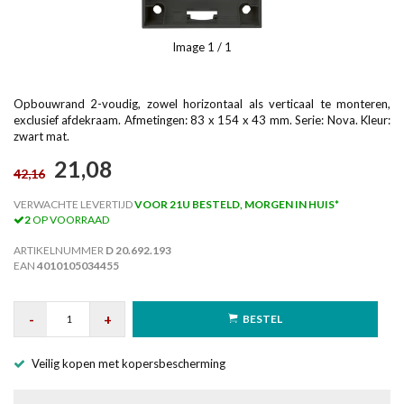
Image
1
/ 1
Opbouwrand 2-voudig, zowel horizontaal als verticaal te monteren,
exclusief afdekraam. Afmetingen: 83 x 154 x 43 mm. Serie: Nova. Kleur:
zwart mat.
21,08
42,16
VERWACHTE LEVERTIJD
VOOR 21U BESTELD, MORGEN IN HUIS*
2
OP VOORRAAD
ARTIKELNUMMER
D 20.692.193
EAN
4010105034455
-
+
BESTEL
Veilig kopen met kopersbescherming