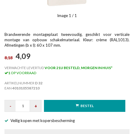
Image
1
/ 1
Brandwerende montageplaat tweevoudig, geschikt voor verticale
montage van opbouw schakelmateriaal. Kleur: crème (RAL1013).
Afmetingen (b x l): 60 x 107 mm.
4,09
8,18
VERWACHTE LEVERTIJD
VOOR 21U BESTELD, MORGEN IN HUIS*
1
OP VOORRAAD
ARTIKELNUMMER
D 32
EAN
4010105587210
-
+
BESTEL
Veilig kopen met kopersbescherming