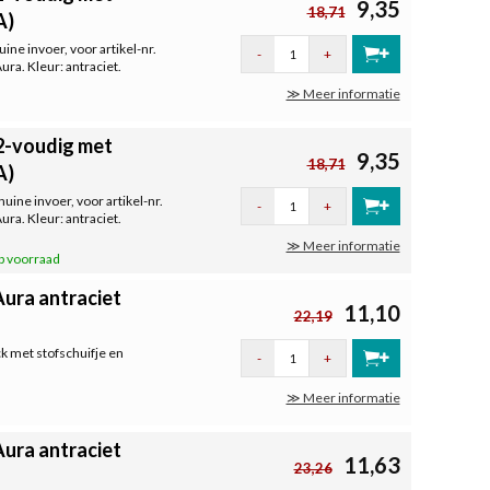
9,35
18,71
A)
ne invoer, voor artikel-nr.
-
+
ra. Kleur: antraciet.
≫ Meer informatie
2-voudig met
9,35
18,71
A)
ine invoer, voor artikel-nr.
-
+
ra. Kleur: antraciet.
≫ Meer informatie
p voorraad
ura antraciet
11,10
22,19
k met stofschuifje en
-
+
≫ Meer informatie
ura antraciet
11,63
23,26