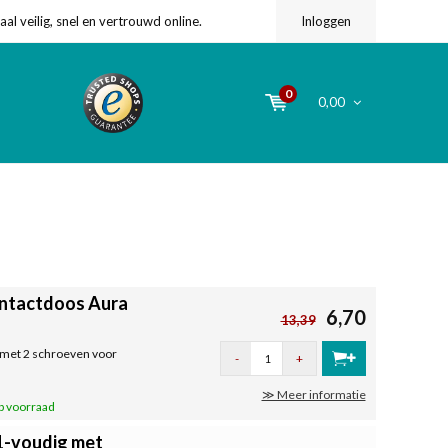
l veilig, snel en vertrouwd online.
Inloggen
0
0,00
ntactdoos Aura
6,70
13,39
 met 2 schroeven voor
-
+
≫ Meer informatie
p voorraad
1-voudig met