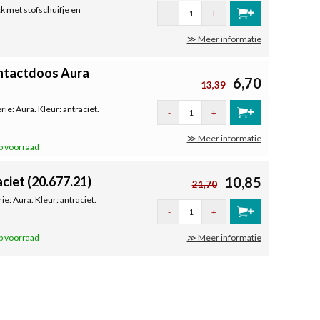
k met stofschuifje en
-
+
≫ Meer informatie
ontactdoos Aura
6,70
13,39
ie: Aura. Kleur: antraciet.
-
+
≫ Meer informatie
p voorraad
ciet (20.677.21)
10,85
21,70
: Aura. Kleur: antraciet.
-
+
p voorraad
≫ Meer informatie