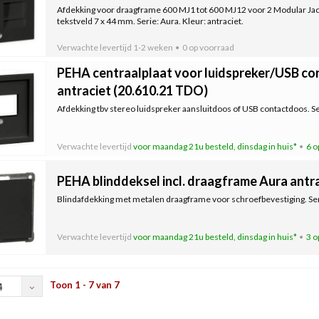
Afdekking voor draagframe 600 MJ1 tot 600 MJ12 voor 2 Modular Jac
tekstveld 7 x 44 mm. Serie: Aura. Kleur: antraciet.
Verwachte levertijd
1-2 weken
0 op voorraad
PEHA centraalplaat voor luidspreker/USB c
antraciet (20.610.21 TDO)
Afdekking tbv stereo luidspreker aansluitdoos of USB contactdoos. Ser
Verwachte levertijd
voor maandag 21u besteld, dinsdag in huis*
6 o
PEHA blinddeksel incl. draagframe Aura antra
Blindafdekking met metalen draagframe voor schroefbevestiging. Serie
Verwachte levertijd
voor maandag 21u besteld, dinsdag in huis*
3 o
Toon 1 - 7 van 7
4