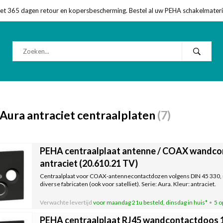
met 365 dagen retour en kopersbescherming. Bestel al uw PEHA schakelmateriaa
ura antraciet centraalplaten
(7)
PEHA centraalplaat antenne / COAX wandco
antraciet (20.610.21 TV)
Centraalplaat voor COAX-antennecontactdozen volgens DIN 45 330,
diverse fabricaten (ook voor satelliet). Serie: Aura. Kleur: antraciet.
Verwachte levertijd
voor maandag 21u besteld, dinsdag in huis*
5 o
PEHA centraalplaat RJ45 wandcontactdoos 