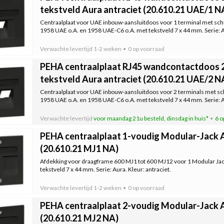
tekstveld Aura antraciet (20.610.21 UAE/1 N
Centraalplaat voor UAE inbouw-aansluitdoos voor 1 terminal met schui
1958 UAE o.A. en 1958 UAE-C6 o.A. met tekstveld 7 x 44 mm. Serie: Au
Verwachte levertijd
1-2 weken
0 op voorraad
PEHA centraalplaat RJ45 wandcontactdoos 
tekstveld Aura antraciet (20.610.21 UAE/2 N
Centraalplaat voor UAE inbouw-aansluitdoos voor 2 terminals met schu
1958 UAE o.A. en 1958 UAE-C6 o.A. met tekstveld 7 x 44 mm. Serie: Au
Verwachte levertijd
voor maandag 21u besteld, dinsdag in huis*
6 o
PEHA centraalplaat 1-voudig Modular-Jack A
(20.610.21 MJ1 NA)
Afdekking voor draagframe 600 MJ1 tot 600 MJ12 voor 1 Modular Jac
tekstveld 7 x 44 mm. Serie: Aura. Kleur: antraciet.
Verwachte levertijd
1-2 weken
0 op voorraad
PEHA centraalplaat 2-voudig Modular-Jack A
(20.610.21 MJ2 NA)