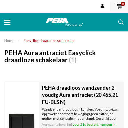
0
Home
Easyclick draadloze schakelaar
PEHA Aura antraciet Easyclick
draadloze schakelaar
(1)
PEHA draadloos wandzender 2-
voudig Aura antraciet (20.455.21
FU-BLS N)
Wandzender draadloos 4 kanalen. Voeding: piëzo,
opgewekt door toets beweging (geen batterijen
nodig), met centrale middenstand. Geschikt voor
schakelen of dimmen. Serie: Aura. Kleur: antraciet.
Verwachte levertijd
voor 21u besteld, morgen in