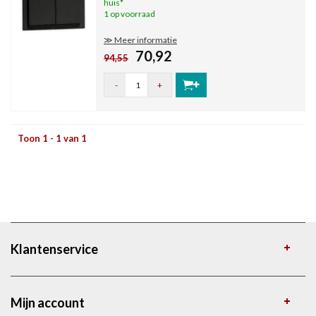
huis*
1 op voorraad
≫ Meer informatie
70,92
94,55
-
+
Toon 1 - 1 van 1
Klantenservice
Mijn account