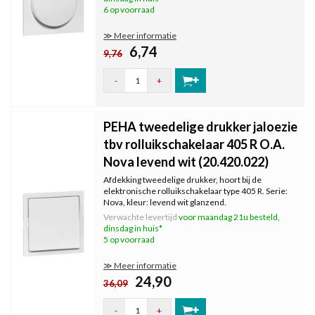
6 op voorraad
≫ Meer informatie
6,74
9,76
-
+
PEHA tweedelige drukker jaloezie
tbv rolluikschakelaar 405 R O.A.
Nova levend wit (20.420.022)
Afdekking tweedelige drukker, hoort bij de
elektronische rolluikschakelaar type 405 R. Serie:
Nova, kleur: levend wit glanzend.
Verwachte levertijd
voor maandag 21u besteld,
dinsdag in huis*
5 op voorraad
≫ Meer informatie
24,90
36,09
-
+