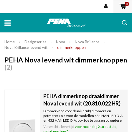
0
Home
Designseries
Nova
Nova Brillance
Nova Brillance levend wit
dimmerknoppen
PEHA Nova levend wit dimmerknoppen
(2)
PEHA dimmerknop draaidimmer
Nova levend wit (20.810.022 HR)
Dimmerknop voor draai (druk) dimmers en
potmeters o.a voor de modellen 431 HAN LED O.A
en 432 HAN LED O.A, ook toe te passen op oudere
modellen PEHA draai/druk dimmers. Serie: Nova.
Verwachte levertijd
voor maandag 21u besteld,
Kleur: levend wit, RAL9010.
dinsdag in huis*