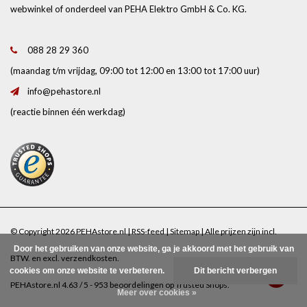
webwinkel of onderdeel van PEHA Elektro GmbH & Co. KG.
088 28 29 360
(maandag t/m vrijdag, 09:00 tot 12:00 en 13:00 tot 17:00 uur)
info@pehastore.nl
(reactie binnen één werkdag)
© Copyright 2026 PEHAstore.nl |
RSS-feed
|
Sitemap
| Alle prijzen zijn incl.
Door het gebruiken van onze website, ga je akkoord met het gebruik van
BTW. en excl.
verzendkosten
.
cookies om onze website te verbeteren.
Dit bericht verbergen
PEHAstore.nl
4.63
/
5
-
953
beoordelingen op
Trusted Shops
.
Meer over cookies »