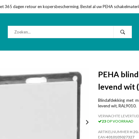
met 365 dagen retour en kopersbescherming. Bestel al uw PEHA schakelmateriaa
PEHA blind
levend wit 
Blindafdekking met me
levend wit, RAL9010.
VERWACHTE LEVERTIJD
23
OP VOORRAAD
ARTIKELNUMMER
H 20
EAN
4010105027327