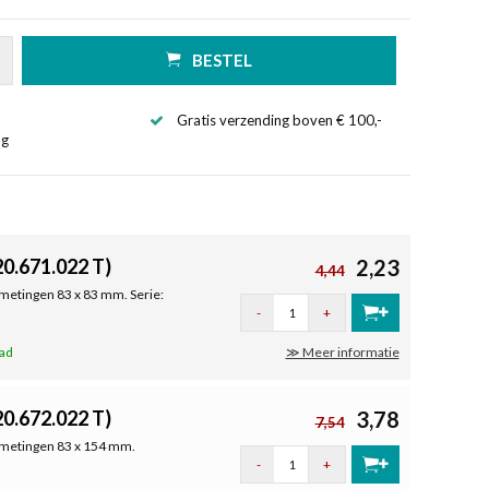
BESTEL
Gratis verzending boven € 100,-
ng
0.671.022 T)
2,23
4,44
metingen 83 x 83 mm. Serie:
-
+
aad
≫ Meer informatie
0.672.022 T)
3,78
7,54
fmetingen 83 x 154 mm.
-
+