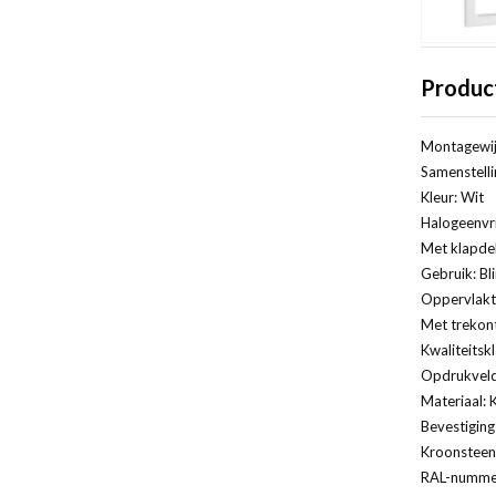
Produc
Montagewij
Samenstelli
Kleur: Wit
Halogeenvri
Met klapde
Gebruik: Bl
Oppervlakt
Met trekont
Kwaliteitsk
Opdrukveld
Materiaal: 
Bevestiging
Kroonsteen
RAL-nummer