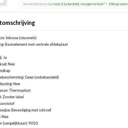
Verwachte levertijd
voor 21u besteld, morgen in huis*
146 op voor
tomschrijving
ze: Inbouw (stucwerk)
ng: Basiselement met centrale afdekplaat
j: Ja
ksel: Nee
indkap
ebescherming: Geen (onbehandeld)
lasting: Nee
lasse: Thermoplast
: Zonder label
Kunststof
swijze: Bevestiging met schroef
: Nee
 (vergelijkbaar): 9010