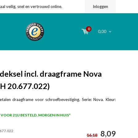
l veilig, snel en vertrouwd online.
Inloggen
0
0,00
deksel incl. draagframe Nova
(H 20.677.022)
talen draagframe voor schroefbevestiging. Serie: Nova. Kleur:
VOOR 21U BESTELD, MORGEN IN HUIS*
.677.022
8,09
16,18