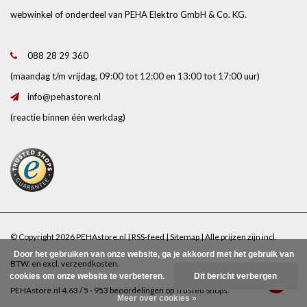
webwinkel of onderdeel van PEHA Elektro GmbH & Co. KG.
088 28 29 360
(maandag t/m vrijdag, 09:00 tot 12:00 en 13:00 tot 17:00 uur)
info@pehastore.nl
(reactie binnen één werkdag)
© Copyright 2026 PEHAstore.nl |
RSS-feed
|
Sitemap
| Alle prijzen zijn incl.
Door het gebruiken van onze website, ga je akkoord met het gebruik van
BTW. en excl.
verzendkosten
.
cookies om onze website te verbeteren.
Dit bericht verbergen
PEHAstore.nl
4.63
/
5
-
953
beoordelingen op
Trusted Shops
.
Meer over cookies »