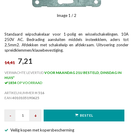
Image
1
/ 2
Standaard wipschakelaar voor 1-polig en wisselschakelingen. 10A
250V AC. Bedrading aansluiten middels insteekklem, aders tot
2,5mm2. Afdekken met schakelwip en afdekraam. Uitvoering zonder
spreidklemmen/klauwbevestiging.
7,21
14,41
VERWACHTE LEVERTIJD
VOOR MAANDAG 21U BESTELD, DINSDAG IN
HUIS*
1854
OP VOORRAAD
ARTIKELNUMMER
H 516
EAN
4010105190625
-
+
BESTEL
Veilig kopen met kopersbescherming