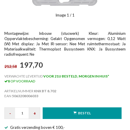
Image
1
/ 1
Montagewijze: Inbouw (stucwerk) Kleur: Aluminium
Oppervlaktebescherming: Gelakt Opgenomen vermogen: 0,12 Watt
(W) Met display: Ja Met IR-sensor: Nee Met ruimtethermostaat: Ja
Materiaalkwaliteit: Thermoplast Bussysteem KNX: Ja Bussysteem
radiofrequent: Ne
197,70
212,58
VERWACHTE LEVERTIJD
VOOR 21U BESTELD, MORGEN IN HUIS*
8
OP VOORRAAD
ARTIKELNUMMER
KNX BT 8.702
EAN
5063208006033
-
+
BESTEL
Gratis verzending boven € 100,-