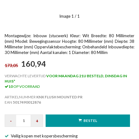
Image
1
/ 1
Montagewijze: Inbouw (stucwerk) Kleur: Wit Breedte: 80 Millimeter
(mm) Model: Bewegingssensor Hoogte: 80 Millimeter (mm) Diepte: 38
Millimeter (mm) Oppervlaktebescherming: Onbehandeld Inbouwdiepte:
30 Millimeter (mm) Aantal kanalen: 1 Diameter: 80 Millim
160,94
173,05
VERWACHTE LEVERTIJD
VOOR MAANDAG 21U BESTELD, DINSDAG IN
HUIS*
10
OP VOORRAAD
ARTIKELNUMMER
KNX FLUSH MOUNTED PR
EAN
5017490012876
-
+
BESTEL
Veilig kopen met kopersbescherming