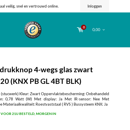
l veilig, snel en vertrouwd online.
Inloggen
0
0,00
rukknop 4-wegs glas zwart
P20 (KNX PB GL 4BT BLK)
 (stucwerk) Kleur: Zwart Oppervlaktebescherming: Onbehandeld
: 0,78 Watt (W) Met display: Ja Met IR-sensor: Nee Met
 Materiaalkwaliteit: Roestvaststaal ( RVS ) Bussysteem KNX: Ja
VOOR 21U BESTELD, MORGEN IN