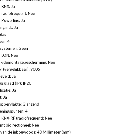
 KNX: Ja
 radiofrequent: Nee
 Powerline: Ja
ng incl.: Ja
Glas
sen: 4
systemen: Geen
 LON: Nee
al-/demontagebescherming: Nee
 (vergelijkbaar): 9005
ieveld: Ja
sgraad (IP): IP20
icatie: Ja
: Ja
oppervlakte: Glanzend
eningspunten: 4
 KNX-RF (radiofrequent): Nee
nt bidirectioneel: Nee
 van de inbouwdoos: 40 Millimeter (mm)