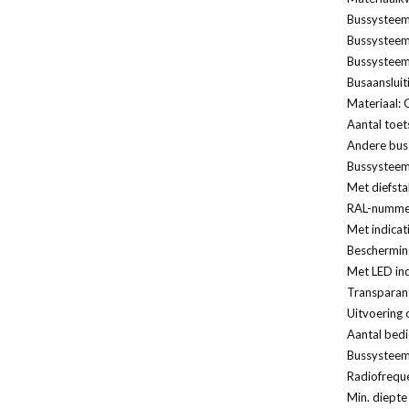
Bussysteem
Bussysteem
Bussysteem
Busaansluiti
Materiaal: 
Aantal toet
Andere bus
Bussysteem
Met diefst
RAL-nummer
Met indicat
Bescherming
Met LED ind
Transparant
Uitvoering 
Aantal bedi
Bussysteem
Radiofreque
Min. diepte