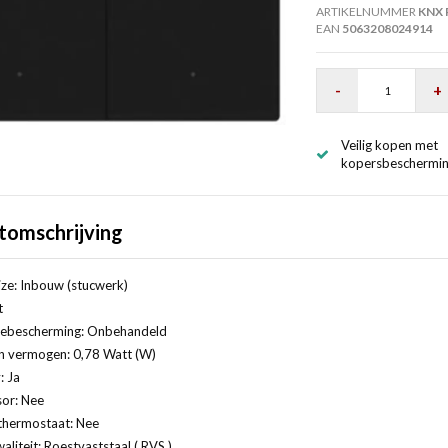
ARTIKELNUMMER
KNX 
EAN
5063208024914
-
+
Veilig kopen met
kopersbeschermi
tomschrijving
ze: Inbouw (stucwerk)
t
ebescherming: Onbehandeld
vermogen: 0,78 Watt (W)
: Ja
or: Nee
thermostaat: Nee
aliteit: Roestvaststaal ( RVS )