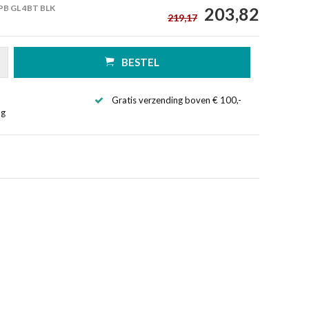
PB GL 4BT BLK
203,82
219,17
BESTEL
Gratis verzending boven € 100,-
ng