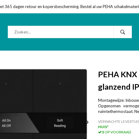
met 365 dagen retour en kopersbescherming. Bestel al uw PEHA schakelmateriaa
PEHA KNX d
glanzend I
Montagewijze: Inbouw
Opgenomen vermogen
ruimtethermostaat: Nee
VERWACHTE LEVERTIJD
HUIS*
3
OP VOORRAAD