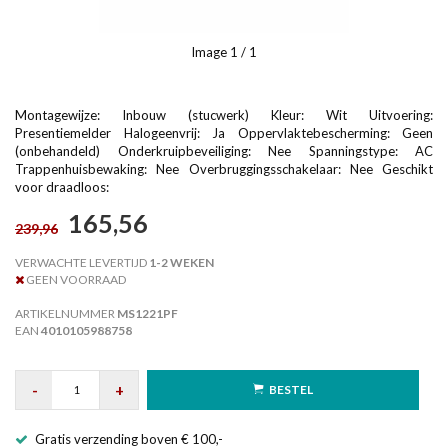
Image
1
/ 1
Montagewijze: Inbouw (stucwerk) Kleur: Wit Uitvoering:
Presentiemelder Halogeenvrij: Ja Oppervlaktebescherming: Geen
(onbehandeld) Onderkruipbeveiliging: Nee Spanningstype: AC
Trappenhuisbewaking: Nee Overbruggingsschakelaar: Nee Geschikt
voor draadloos:
165,56
239,96
VERWACHTE LEVERTIJD
1-2 WEKEN
GEEN VOORRAAD
ARTIKELNUMMER
MS1221PF
EAN
4010105988758
-
+
BESTEL
Gratis verzending boven € 100,-