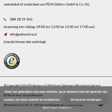
webwinkel of onderdeel van PEHA Elektro GmbH & Co. KG.
088 28 29 360
(maandag t/m vrijdag, 09:00 tot 12:00 en 13:00 tot 17:00 uur)
info@pehastore.nl
(reactie binnen één werkdag)
© Copyright 2026 PEHAstore.nl |
RSS-feed
|
Sitemap
| Alle prijzen zijn incl.
Door het gebruiken van onze website, ga je akkoord met het gebruik van
BTW. en excl.
verzendkosten
.
cookies om onze website te verbeteren.
Dit bericht verbergen
PEHAstore.nl
4.63
/
5
-
953
beoordelingen op
Trusted Shops
.
Meer over cookies »