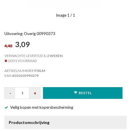
Image
1
/ 1
Uitvoering: Overig 00990373
3,09
4,48
VERWACHTE LEVERTIJD
1-2 WEKEN
GEEN VOORRAAD
ARTIKELNUMMER
PIRLM
EAN
4010105990379
-
+
BESTEL
Veilig kopen met kopersbescherming
Productomschrijving