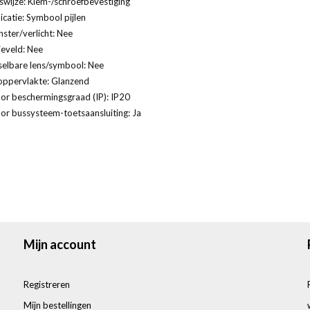
swijze: Klem-/schroefbevestiging
catie: Symbool pijlen
ster/verlicht: Nee
ieveld: Nee
selbare lens/symbool: Nee
oppervlakte: Glanzend
or beschermingsgraad (IP): IP20
or bussysteem-toetsaansluiting: Ja
Mijn account
Registreren
Mijn bestellingen