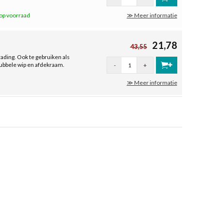
op voorraad
≫ Meer informatie
21,78
43,55
ading. Ook te gebruiken als
ubbele wip en afdekraam.
-
+
≫ Meer informatie