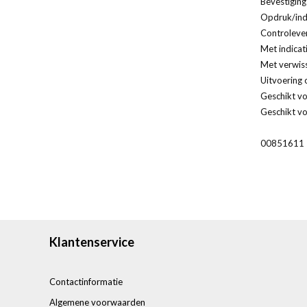
Bevestiging
Opdruk/indi
Controleven
Met indicat
Met verwis
Uitvoering 
Geschikt vo
Geschikt vo
00851611
Klantenservice
Contactinformatie
Algemene voorwaarden