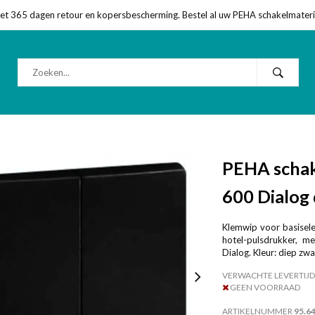
met 365 dagen retour en kopersbescherming. Bestel al uw PEHA schakelmateriaa
PEHA schake
600 Dialog 
Klemwip voor basisele
hotel-pulsdrukker, m
Dialog. Kleur: diep zw
VERWACHTE LEVERTIJD
GEEN VOORRAAD
ARTIKELNUMMER
95.6