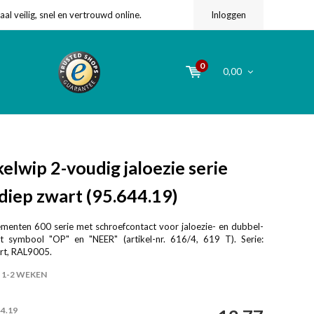
l veilig, snel en vertrouwd online.
Inloggen
0
0,00
lwip 2-voudig jaloezie serie
diep zwart (95.644.19)
menten 600 serie met schroefcontact voor jaloezie- en dubbel-
et symbool "OP" en "NEER" (artikel-nr. 616/4, 619 T). Serie:
art, RAL9005.
1-2 WEKEN
44.19