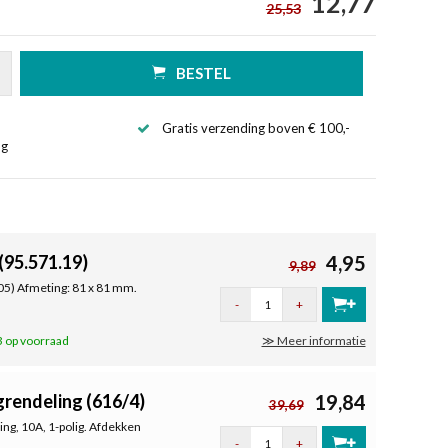
12,77
25,53
BESTEL
Gratis verzending boven € 100,-
ng
(95.571.19)
4,95
9,89
05) Afmeting: 81 x 81 mm.
-
+
 op voorraad
≫ Meer informatie
grendeling (616/4)
19,84
39,69
ng, 10A, 1-polig. Afdekken
-
+