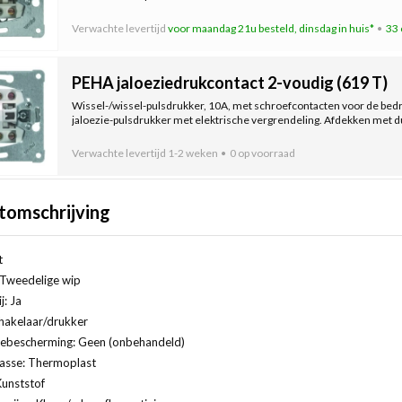
Verwachte levertijd
voor maandag 21u besteld, dinsdag in huis*
33 
PEHA jaloeziedrukcontact 2-voudig (619 T)
Wissel-/wissel-pulsdrukker, 10A, met schroefcontacten voor de bedr
jaloezie-pulsdrukker met elektrische vergrendeling. Afdekken met d
Verwachte levertijd
1-2 weken
0 op voorraad
tomschrijving
t
 Tweedelige wip
j: Ja
hakelaar/drukker
ebescherming: Geen (onbehandeld)
lasse: Thermoplast
Kunststof