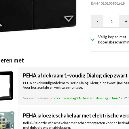
EAN
4010105851618
-
+
Veilig kopen met
kopersbeschermi
eren met
PEHA afdekraam 1-voudig Dialog diep zwart 
PEHA enkelvoudig afdekraam, serie Dialog. Kleur, diep zwart. (RAL90
Voor horizontale en verticale montage.
Verwachte levertijd
voor maandag 21u besteld, dinsdag in huis*
213
PEHA jaloezieschakelaar met elektrische ver
Rolluik/Jaloezie-wipschakelaar met schroefcontacten voor de bedradi
met dubbele wip en afdekraam.