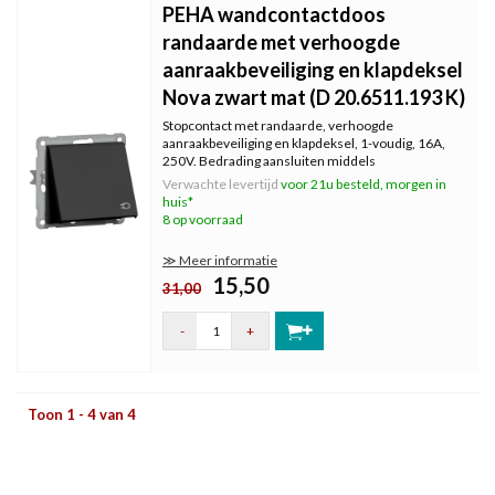
PEHA wandcontactdoos
randaarde met verhoogde
aanraakbeveiliging en klapdeksel
Nova zwart mat (D 20.6511.193 K)
Stopcontact met randaarde, verhoogde
aanraakbeveiliging en klapdeksel, 1-voudig, 16A,
250V. Bedrading aansluiten middels
insteekklemmen, aders tot 2,5 mm². Serie: Nova,
Verwachte levertijd
voor 21u besteld, morgen in
kleur: zwart mat.
huis*
8 op voorraad
≫ Meer informatie
15,50
31,00
-
+
Toon 1 - 4 van 4