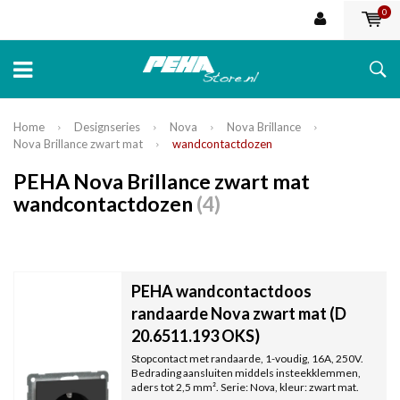
0
Home
Designseries
Nova
Nova Brillance
Nova Brillance zwart mat
wandcontactdozen
PEHA Nova Brillance zwart mat
wandcontactdozen
(4)
PEHA wandcontactdoos
randaarde Nova zwart mat (D
20.6511.193 OKS)
Stopcontact met randaarde, 1-voudig, 16A, 250V.
Bedrading aansluiten middels insteekklemmen,
aders tot 2,5 mm². Serie: Nova, kleur: zwart mat.