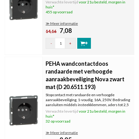
Verwachte levertijd
voor 21u besteld, morgen in
huis*
455 op voorraad
≫ Meer informatie
7,08
14,16
-
+
PEHA wandcontactdoos
randaarde met verhoogde
aanraakbeveiliging Nova zwart
mat (D 20.6511.193)
Stopcontact met randaarde en verhoogde
aanraakbeveiliging, 1-voudig, 16A, 250V. Bedrading
aansluiten middels insteekklemmen, aders tot 2,5
mm². Serie: Nova, kleur: zwart mat.
Verwachte levertijd
voor 21u besteld, morgen in
huis*
32 op voorraad
≫ Meer informatie