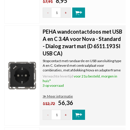
8,95
17,91
-
+
PEHA wandcontactdoos met USB
A en C 3.4A voor Nova - Standard
- Dialog zwart mat (D 6511.193 SI
USB CA)
Stopcontact met randaarde en USB aansluiting type
A en C. Geleverd met centraalplaat voor
combinaties, met afdekking Nova en adapterframe
voor Standard en Dialog. Kleur: zwart mat.
Verwachte levertijd
voor 21u besteld, morgen in
huis*
3 op voorraad
≫ Meer informatie
56,36
112,72
-
+