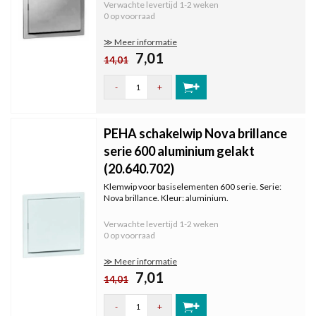
aluminium.
Verwachte levertijd
1-2 weken
0 op voorraad
≫ Meer informatie
7,01
14,01
-
+
PEHA schakelwip Nova brillance
serie 600 aluminium gelakt
(20.640.702)
Klemwip voor basiselementen 600 serie. Serie:
Nova brillance. Kleur: aluminium.
Verwachte levertijd
1-2 weken
0 op voorraad
≫ Meer informatie
7,01
14,01
-
+