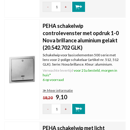
-
+
PEHA schakelwip
controlevenster met opdruk 1-0
Nova brillance aluminium gelakt
(20.542.702 GLK)
Schakelwip voor basiselementen 500 serie met
lens voor 2-polige schakelaar (artikel-nr. 512, 512
GLK). Serie: Nova brillance. Kleur: aluminium.
Verwachte levertijd
voor 21u besteld, morgen in
huis*
6 op voorraad
≫ Meer informatie
9,10
18,20
-
+
PEHA schakelwip met licht