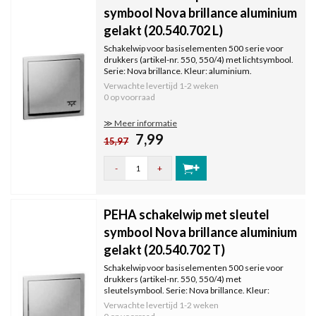
symbool Nova brillance aluminium
gelakt (20.540.702 L)
Schakelwip voor basiselementen 500 serie voor
drukkers (artikel-nr. 550, 550/4) met lichtsymbool.
Serie: Nova brillance. Kleur: aluminium.
Verwachte levertijd
1-2 weken
0 op voorraad
≫ Meer informatie
7,99
15,97
-
+
PEHA schakelwip met sleutel
symbool Nova brillance aluminium
gelakt (20.540.702 T)
Schakelwip voor basiselementen 500 serie voor
drukkers (artikel-nr. 550, 550/4) met
sleutelsymbool. Serie: Nova brillance. Kleur:
aluminium.
Verwachte levertijd
1-2 weken