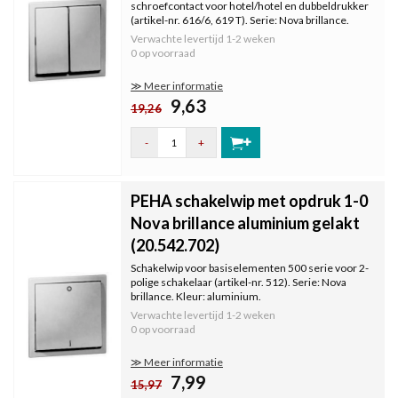
schroefcontact voor hotel/hotel en dubbeldrukker
(artikel-nr. 616/6, 619 T). Serie: Nova brillance.
Kleur: aluminium.
Verwachte levertijd
1-2 weken
0 op voorraad
≫ Meer informatie
9,63
19,26
-
+
PEHA schakelwip met opdruk 1-0
Nova brillance aluminium gelakt
(20.542.702)
Schakelwip voor basiselementen 500 serie voor 2-
polige schakelaar (artikel-nr. 512). Serie: Nova
brillance. Kleur: aluminium.
Verwachte levertijd
1-2 weken
0 op voorraad
≫ Meer informatie
7,99
15,97